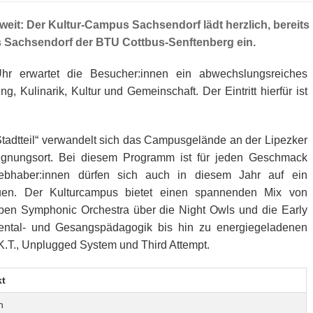
 weit: Der Kultur-Campus Sachsendorf lädt herzlich, bereits
s Sachsendorf der BTU Cottbus-Senftenberg ein.
r erwartet die Besucher:innen ein abwechslungsreiches
, Kulinarik, Kultur und Gemeinschaft. Der Eintritt hierfür ist
Stadtteil“ verwandelt sich das Campusgelände an der Lipezker
egnungsort. Bei diesem Programm ist für jeden Geschmack
ebhaber:innen dürfen sich auch in diesem Jahr auf ein
euen. Der Kulturcampus bietet einen spannenden Mix von
pen Symphonic Orchestra über die Night Owls und die Early
ental- und Gesangspädagogik bis hin zu energiegeladenen
K.T., Unplugged System und Third Attempt.
t
n