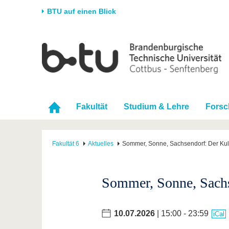
BTU auf einen Blick
Startseite
Universität
Forschung
Stud
Die BTU
Aktuelle Forschung
Stud
Struktur
Forschungsprofil
Vor 
Fakultät
Studium & Lehre
Fors
Karriere & Engagement
Förderung
Im S
Partnerschaften &
Wissenschaftlicher
Nach
Strukturwandel
Nachwuchs
Fakultät 6
Aktuelles
Sommer, Sonne, Sachsendorf: Der Kult
Sommer, Sonne, Sachs
10.07.2026
| 15:00 - 23:59
iCal