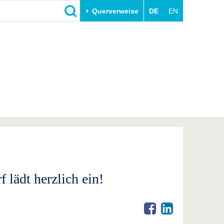
Querverweise
DE
EN
Schließen
Transfer
Unileben
e
Akademische Fachkräfte
Unsere Werte
Wirtschafts- und
Familie & Dual Career
Forschungskooperationen
Sport & Gesundheit
Gründen an der BTU
BTU & Region erleben
Innovative Transferprojekte
Lernen Sie uns kennen
lädt herzlich ein!