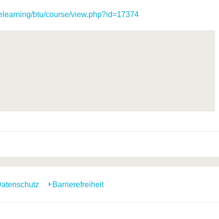
/elearning/btu/course/view.php?id=17374
atenschutz
Barrierefreiheit