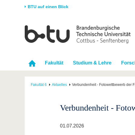
BTU auf einen Blick
Startseite
Universität
Forschung
Stud
Die BTU
Aktuelle Forschung
Stud
Struktur
Forschungsprofil
Vor 
Fakultät
Studium & Lehre
Fors
Karriere & Engagement
Förderung
Im S
Partnerschaften &
Wissenschaftlicher
Nach
Strukturwandel
Nachwuchs
Fakultät 6
Aktuelles
Verbundenheit - Fotowettbewerb der Fa
Verbundenheit - Fotow
01.07.2026