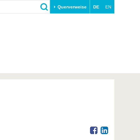
Querverweise
DE
EN
Schließen
Transfer
Unileben
e
Akademische Fachkräfte
Unsere Werte
Wirtschafts- und
Familie & Dual Career
Forschungskooperationen
Sport & Gesundheit
Gründen an der BTU
BTU & Region erleben
Innovative Transferprojekte
Lernen Sie uns kennen