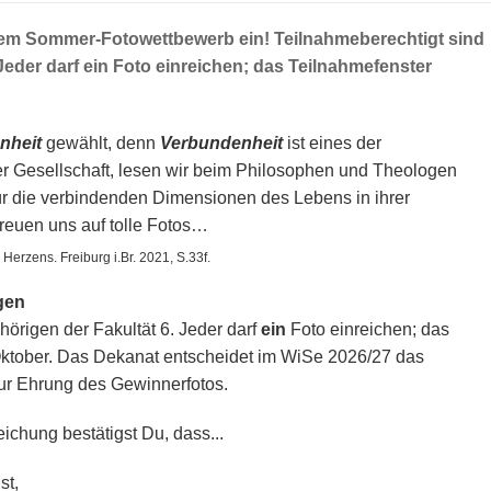
einem Sommer-Fotowettbewerb ein! Teilnahmeberechtigt sind
 Jeder darf ein Foto einreichen; das Teilnahmefenster
nheit
gewählt, denn
Verbundenheit
ist eines der
r Gesellschaft, lesen wir beim Philosophen und Theologen
für die verbindenden Dimensionen des Lebens in ihrer
freuen uns auf tolle Fotos…
Herzens. Freiburg i.Br. 2021, S.33f.
gen
hörigen der Fakultät 6. Jeder darf
ein
Foto einreichen; das
Oktober. Das Dekanat entscheidet im WiSe 2026/27 das
ur Ehrung des Gewinnerfotos.
ichung bestätigst Du, dass...
st,