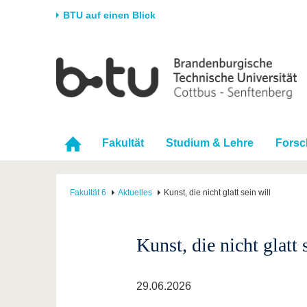
BTU auf einen Blick
Startseite
Universität
Forschung
Stud
Die BTU
Aktuelle Forschung
Stud
Struktur
Forschungsprofil
Vor 
Fakultät
Studium & Lehre
Fors
Karriere & Engagement
Förderung
Im S
Partnerschaften &
Wissenschaftlicher
Nach
Strukturwandel
Nachwuchs
Fakultät 6
Aktuelles
Kunst, die nicht glatt sein will
Kunst, die nicht glatt 
29.06.2026