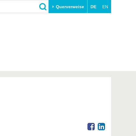
Querverweise
DE
EN
Schließen
Transfer
Unileben
e
Akademische Fachkräfte
Unsere Werte
Wirtschafts- und
Familie & Dual Career
Forschungskooperationen
Sport & Gesundheit
Gründen an der BTU
BTU & Region erleben
Innovative Transferprojekte
Lernen Sie uns kennen