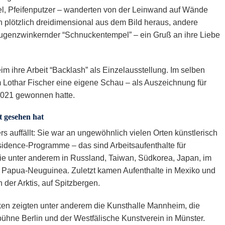
el, Pfeifenputzer – wanderten von der Leinwand auf Wände
plötzlich dreidimensional aus dem Bild heraus, andere
 augenzwinkernder “Schnuckentempel” – ein Gruß an ihre Liebe
m ihre Arbeit “Backlash” als Einzelausstellung. Im selben
Lothar Fischer eine eigene Schau – als Auszeichnung für
 2021 gewonnen hatte.
t gesehen hat
auffällt: Sie war an ungewöhnlich vielen Orten künstlerisch
esidence-Programme – das sind Arbeitsaufenthalte für
sie unter anderem in Russland, Taiwan, Südkorea, Japan, im
in Papua-Neuguinea. Zuletzt kamen Aufenthalte in Mexiko und
der Arktis, auf Spitzbergen.
ken zeigten unter anderem die Kunsthalle Mannheim, die
ühne Berlin und der Westfälische Kunstverein in Münster.