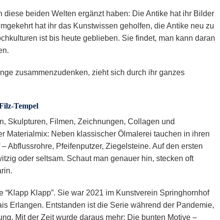
ch diese beiden Welten ergänzt haben: Die Antike hat ihr Bilder
 Umgekehrt hat ihr das Kunstwissen geholfen, die Antike neu zu
ochkulturen ist bis heute geblieben. Sie findet, man kann daran
en.
inge zusammenzudenken, zieht sich durch ihr ganzes
 Filz-Tempel
nen, Skulpturen, Filmen, Zeichnungen, Collagen und
er Materialmix: Neben klassischer Ölmalerei tauchen in ihren
 – Abflussrohre, Pfeifenputzer, Ziegelsteine. Auf den ersten
 witzig oder seltsam. Schaut man genauer hin, stecken oft
rin.
rie “Klapp Klapp”. Sie war 2021 im Kunstverein Springhornhof
ais Erlangen. Entstanden ist die Serie während der Pandemie,
bung. Mit der Zeit wurde daraus mehr: Die bunten Motive –