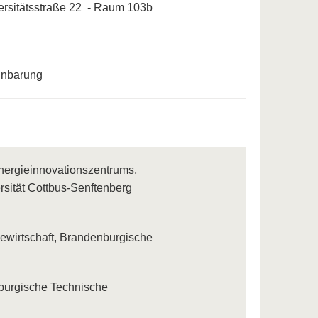
sitätsstraße 22 - Raum 103b
inbarung
nergieinnovationszentrums,
rsität Cottbus-Senftenberg
iewirtschaft, Brandenburgische
nburgische Technische