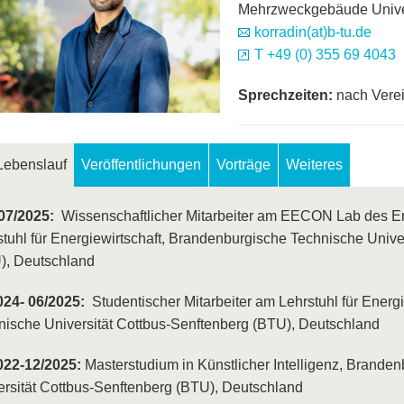
Mehrzweckgebäude Univer
korradin(at)b-tu.de
T +49 (0) 355 69 4043
Sprechzeiten:
nach Vere
Lebenslauf
Veröffentlichungen
Vorträge
Weiteres
 07/2025:
Wissenschaftlicher Mitarbeiter am EECON Lab des E
stuhl für Energiewirtschaft, Brandenburgische Technische Unive
), Deutschland
024- 06/2025:
Studentischer Mitarbeiter am Lehrstuhl für Energ
nische Universität Cottbus-Senftenberg (BTU), Deutschland
022-12/2025:
Masterstudium in Künstlicher Intelligenz, Brande
ersität Cottbus-Senftenberg (BTU), Deutschland