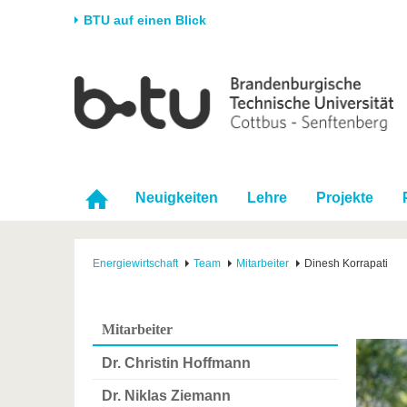
BTU auf einen Blick
Startseite
Universität
Forschung
Stud
Die BTU
Aktuelle Forschung
Stud
Struktur
Forschungsprofil
Vor 
Karriere & Engagement
Förderung
Im S
Neuigkeiten
Lehre
Projekte
Partnerschaften &
Wissenschaftlicher
Nach
Strukturwandel
Nachwuchs
Energiewirtschaft
Team
Mitarbeiter
Dinesh Korrapati
Mitarbeiter
Dr. Christin Hoffmann
Dr. Niklas Ziemann