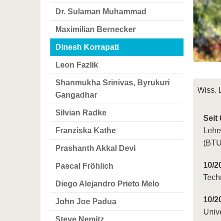
Dr. Sulaman Muhammad
Maximilian Bernecker
Dinesh Korrapati
Leon Fazlik
Shanmukha Srinivas, Byrukuri
Wiss. 
Gangadhar
Silvian Radke
Seit
Franziska Kathe
Lehr
(BTU
Prashanth Akkal Devi
10/2
Pascal Fröhlich
Tech
Diego Alejandro Prieto Melo
10/2
John Joe Padua
Univ
Steve Nemitz