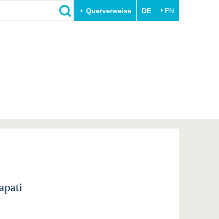
Querverweise
DE
EN
Schließen
Transfer
Unileben
e
Akademische Fachkräfte
Unsere Werte
Wirtschafts- und
Familie & Dual Career
Forschungskooperationen
Sport & Gesundheit
Gründen an der BTU
BTU & Region erleben
Innovative Transferprojekte
Lernen Sie uns kennen
apati