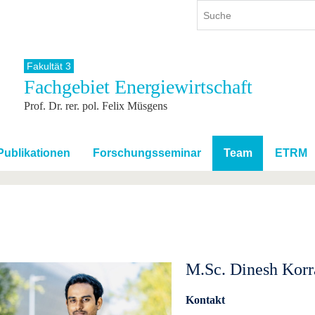
Fakultät 3
Fachgebiet Energiewirtschaft
ium
International
Weiterbildung
Prof. Dr. rer. pol. Felix Müsgens
ienangebot
Internationales Profil
Weiterbildungsangebot
dem Studium
Aus dem Ausland an die BTU
Wissenschaftliche
Weiterbildung
tudium
Mit der BTU ins Ausland
Publikationen
Forschungsseminar
Team
ETRM
Kontakt
 dem Studium
Für internationale
Studierende
Kontakt
M.Sc. Dinesh Korr
Kontakt