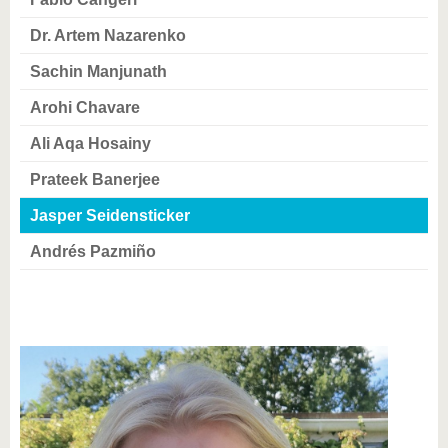
Dr. Artem Nazarenko
Sachin Manjunath
Arohi Chavare
Ali Aqa Hosainy
Prateek Banerjee
Jasper Seidensticker
Andrés Pazmiño