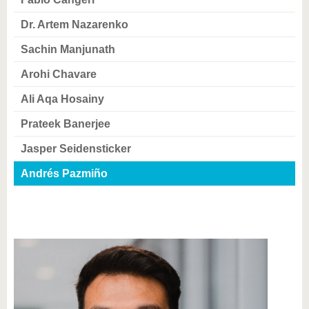
Dr. Artem Nazarenko
Sachin Manjunath
Arohi Chavare
Ali Aqa Hosainy
Prateek Banerjee
Jasper Seidensticker
Andrés Pazmiño