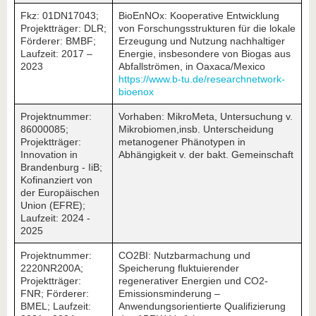
Fkz: 01DN17043;
BioEnNOx: Kooperative Entwicklung
Projektträger: DLR;
von Forschungsstrukturen für die lokale
Förderer: BMBF;
Erzeugung und Nutzung nachhaltiger
Laufzeit: 2017 –
Energie, insbesondere von Biogas aus
2023
Abfallströmen, in Oaxaca/Mexico
https://www.b-tu.de/researchnetwork-
bioenox
Projektnummer:
Vorhaben: MikroMeta, Untersuchung v.
86000085;
Mikrobiomen,insb. Unterscheidung
Projektträger:
metanogener Phänotypen in
Innovation in
Abhängigkeit v. der bakt. Gemeinschaft
Brandenburg - IiB;
Kofinanziert von
der Europäischen
Union (EFRE);
Laufzeit: 2024 -
2025
Projektnummer:
CO2BI: Nutzbarmachung und
2220NR200A;
Speicherung fluktuierender
Projektträger:
regenerativer Energien und CO2-
FNR; Förderer:
Emissionsminderung –
BMEL; Laufzeit:
Anwendungsorientierte Qualifizierung