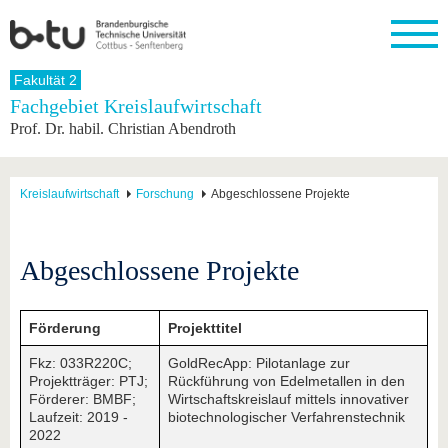
Startseite
Fakultät 2
Schließen
Fachgebiet Kreislaufwirtschaft
Prof. Dr. habil. Christian Abendroth
Universität
Forschung
Studium
International
Weiterbildung
Transfer
Unileben
Die BTU
Aktuelle
Studienangebot
Internationales
Weiterbildungsangebote
Akademische
Unsere
Forschung
Profil
Fachkräfte
Werte
Struktur
Vor dem
Wissenschaftliche
Kreislaufwirtschaft
Forschung
Abgeschlossene Projekte
Forschungsprofil
Studium
Aus dem
Weiterbildung
Wirtschafts-
Familie &
Karriere
Ausland
und
Dual
&
Förderung
Im
Kontakt
an die
Forschungskooperati
Career
Engagement
Studium
Abgeschlossene Projekte
BTU
Wissenschaftlicher
Gründen
Sport &
Partnerschaften
Nachwuchs
Nach
Mit der
an der
Gesundhei
&
dem
BTU ins
BTU
Strukturwandel
Studium
BTU &
Förderung
Projekttitel
Ausland
Innovative
Region
Fkz: 033R220C;
GoldRecApp: Pilotanlage zur
Für
Transferprojekte
erleben
Projektträger: PTJ;
Rückführung von Edelmetallen in den
internationale
Lernen
Förderer: BMBF;
Wirtschaftskreislauf mittels innovativer
Studierende
Sie uns
Laufzeit: 2019 -
biotechnologischer Verfahrenstechnik
Kontakt
kennen
2022