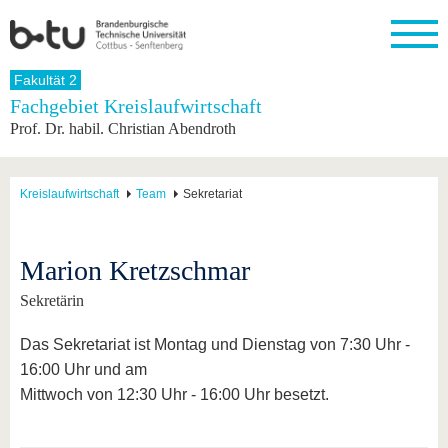
Startseite
Fakultät 2
Schließen
Fachgebiet Kreislaufwirtschaft
Prof. Dr. habil. Christian Abendroth
Universität
Forschung
Studium
International
Weiterbildung
Transfer
Unileben
Die BTU
Aktuelle
Studienangebot
Internationales
Weiterbildungsangebote
Akademische
Unsere
Forschung
Profil
Fachkräfte
Werte
Struktur
Vor dem
Wissenschaftliche
Kreislaufwirtschaft
Team
Sekretariat
Forschungsprofil
Studium
Aus dem
Weiterbildung
Wirtschafts-
Familie &
Karriere
Ausland
und
Dual
&
Förderung
Im
Kontakt
an die
Forschungskooperati
Career
Engagement
Studium
Marion Kretzschmar
BTU
Wissenschaftlicher
Gründen
Sport &
Partnerschaften
Nachwuchs
Nach
Mit der
an der
Gesundhei
Sekretärin
&
dem
BTU ins
BTU
Strukturwandel
Studium
BTU &
Ausland
Das Sekretariat ist Montag und Dienstag von 7:30 Uhr -
Innovative
Region
Für
Transferprojekte
erleben
16:00 Uhr und am
internationale
Lernen
Mittwoch von 12:30 Uhr - 16:00 Uhr besetzt.
Studierende
Sie uns
Kontakt
kennen