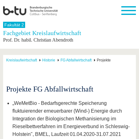
Startseite
Fakultät 2
Schließen
Fachgebiet Kreislaufwirtschaft
Prof. Dr. habil. Christian Abendroth
Universität
Forschung
Studium
International
Weiterbildung
Transfer
Unileben
Die BTU
Aktuelle
Studienangebot
Internationales
Weiterbildungsangebote
Akademische
Unsere
Forschung
Profil
Fachkräfte
Werte
Struktur
Vor dem
Wissenschaftliche
Kreislaufwirtschaft
Historie
FG Abfallwirtschaft
Projekte
Forschungsprofil
Studium
Aus dem
Weiterbildung
Wirtschafts-
Familie &
Karriere
Ausland
und
Dual
&
Förderung
Im
Kontakt
an die
Forschungskooperati
Career
Engagement
Studium
BTU
Wissenschaftlicher
Gründen
Sport &
Projekte FG Abfallwirtschaft
Partnerschaften
Nachwuchs
Nach
Mit der
an der
Gesundhei
&
dem
BTU ins
BTU
Strukturwandel
Studium
BTU &
„WeMetBio - Bedarfsgerechte Speicherung
Ausland
Innovative
Region
fluktuierender erneuerbarer (Wind-) Energie durch
Für
Transferprojekte
erleben
Integration der Biologischen Methanisierung im
internationale
Lernen
Studierende
Rieselbettverfahren im Energieverbund in Schleswig-
Sie uns
Kontakt
kennen
Holstein", BMEL, Laufzeit 01.04.2020-31.07.2021