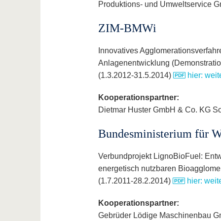
Produktions- und Umweltservice G
ZIM-BMWi
Innovatives Agglomerationsverfahre
Anlagenentwicklung (Demonstration
(1.3.2012-31.5.2014)
hier: wei
Kooperationspartner:
Dietmar Huster GmbH & Co. KG S
Bundesministerium für Wi
Verbundprojekt LignoBioFuel: Entwi
energetisch nutzbaren Bioagglomer
(1.7.2011-28.2.2014)
hier: wei
Kooperationspartner:
Gebrüder Lödige Maschinenbau G