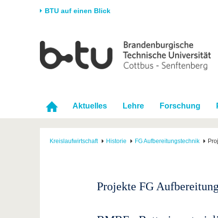
BTU auf einen Blick
Startseite
Universität
Forschung
Stud
Die BTU
Aktuelle Forschung
Stud
Struktur
Forschungsprofil
Vor 
Karriere & Engagement
Förderung
Im S
Aktuelles
Lehre
Forschung
Partnerschaften &
Wissenschaftlicher
Nach
Strukturwandel
Nachwuchs
Kreislaufwirtschaft
Historie
FG Aufbereitungstechnik
Pro
Projekte FG Aufbereitung