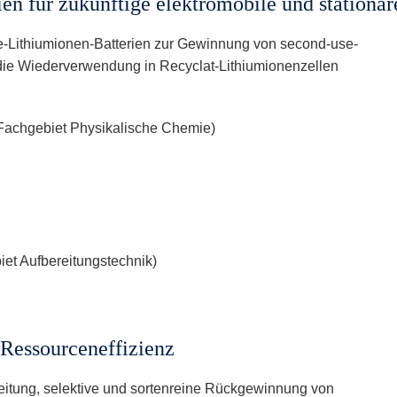
en für zukünftige elektromobile und stationä
ife-Lithiumionen-Batterien zur Gewinnung von second-use-
die Wiederverwendung in Recyclat-Lithiumionenzellen
er (Fachgebiet Physikalische Chemie)
iet Aufbereitungstechnik)
essourceneffizienz
eitung, selektive und sortenreine Rückgewinnung von