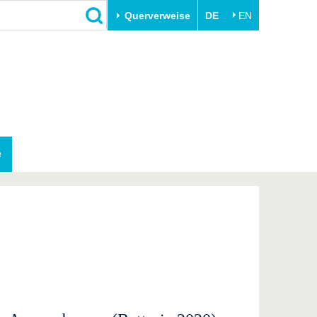
Querverweise
DE
EN
Schließen
Transfer
Unileben
e
Akademische Fachkräfte
Unsere Werte
Wirtschafts- und
Familie & Dual Career
Forschungskooperationen
Sport & Gesundheit
e
Gründen an der BTU
BTU & Region erleben
Innovative Transferprojekte
Lernen Sie uns kennen