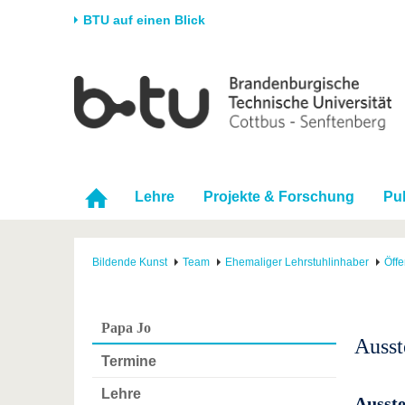
BTU auf einen Blick
Startseite
Universität
Forschung
Stud
Die BTU
Aktuelle Forschung
Stud
Struktur
Forschungsprofil
Vor 
Karriere & Engagement
Förderung
Im S
Lehre
Projekte & Forschung
Pu
Partnerschaften &
Wissenschaftlicher
Nach
Strukturwandel
Nachwuchs
Bildende Kunst
Team
Ehemaliger Lehrstuhlinhaber
Öffe
Papa Jo
Ausst
Termine
Lehre
Ausste