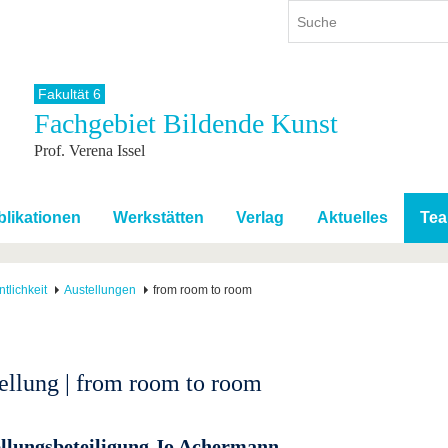
Fakultät 6
Fachgebiet Bildende Kunst
ium
International
Weiterbildung
Prof. Verena Issel
ienangebot
Internationales Profil
Weiterbildungsangebot
dem Studium
Aus dem Ausland an die BTU
Wissenschaftliche
Weiterbildung
tudium
Mit der BTU ins Ausland
blikationen
Werkstätten
Verlag
Aktuelles
Te
Kontakt
 dem Studium
Für internationale
Studierende
Kontakt
ntlichkeit
Austellungen
from room to room
ellung | from room to room
llungsbeteiligung Jo Achermann