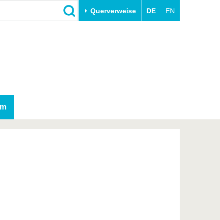
Querverweise
DE
EN
Schließen
Transfer
Unileben
e
Akademische Fachkräfte
Unsere Werte
Wirtschafts- und
Familie & Dual Career
Forschungskooperationen
Sport & Gesundheit
am
Gründen an der BTU
BTU & Region erleben
Innovative Transferprojekte
Lernen Sie uns kennen