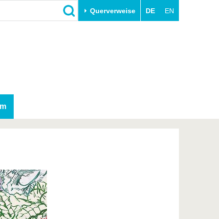
Querverweise
DE
EN
Schließen
Transfer
Unileben
e
Akademische Fachkräfte
Unsere Werte
Wirtschafts- und
Familie & Dual Career
Forschungskooperationen
Sport & Gesundheit
am
Gründen an der BTU
BTU & Region erleben
Innovative Transferprojekte
Lernen Sie uns kennen