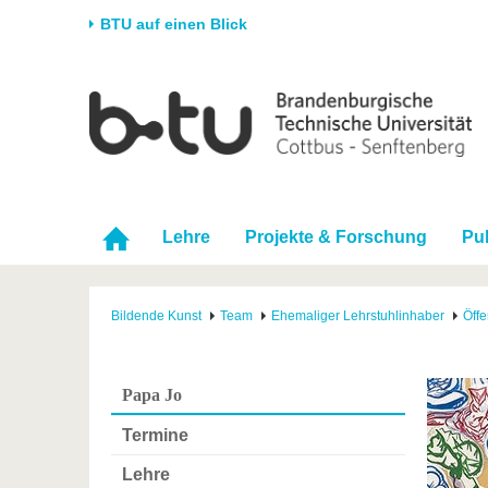
BTU auf einen Blick
Startseite
Universität
Forschung
Stud
Die BTU
Aktuelle Forschung
Stud
Struktur
Forschungsprofil
Vor 
Karriere & Engagement
Förderung
Im S
Lehre
Projekte & Forschung
Pu
Partnerschaften &
Wissenschaftlicher
Nach
Strukturwandel
Nachwuchs
Bildende Kunst
Team
Ehemaliger Lehrstuhlinhaber
Öffe
Papa Jo
Termine
Lehre