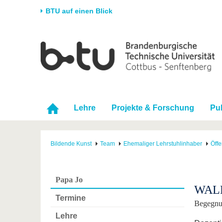
BTU auf einen Blick
Startseite
Universität
Forschung
Stud
Die BTU
Aktuelle Forschung
Stud
Struktur
Forschungsprofil
Vor 
Karriere & Engagement
Förderung
Im S
Lehre
Projekte & Forschung
Pu
Partnerschaften &
Wissenschaftlicher
Nach
Strukturwandel
Nachwuchs
Bildende Kunst
Team
Ehemaliger Lehrstuhlinhaber
Öffe
Papa Jo
WALK
Termine
Begegnu
Lehre