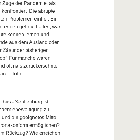
Im Zuge der Pandemie, als
konfrontiert. Die abrupte
nten Problemen einher. Ein
ierenden gefreut hatten, war
ute kennen lernen und
ende aus dem Ausland oder
r Zäsur der bisherigen
Kopf. Für manche waren
und oftmals zurückersehnte
 barer Hohn.
tbus - Senftenberg ist
Pandemiebewältigung zu
n und ein geeignetes Mittel
oronakonform ermöglichen?
lem Rückzug? Wie erreichen