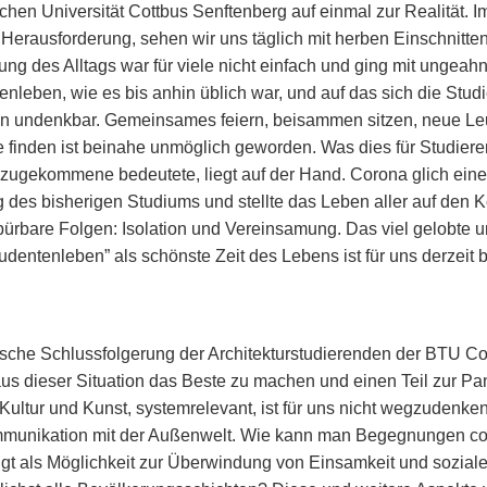
chen Universität Cottbus Senftenberg auf einmal zur Realität. 
 Herausforderung, sehen wir uns täglich mit herben Einschnitten 
ung des Alltags war für viele nicht einfach und ging mit ungeah
enleben, wie es bis anhin üblich war, und auf das sich die Stud
in undenkbar. Gemeinsames feiern, beisammen sitzen, neue Le
 finden ist beinahe unmöglich geworden. Was dies für Studier
zugekommene bedeutete, liegt auf der Hand. Corona glich eine
 des bisherigen Studiums und stellte das Leben aller auf den 
spürbare Folgen: Isolation und Vereinsamung. Das viel gelobte 
tudentenleben” als schönste Zeit des Lebens ist für uns derzeit
ische Schlussfolgerung der Architekturstudierenden der BTU Cot
aus dieser Situation das Beste zu machen und einen Teil zur 
. Kultur und Kunst, systemrelevant, ist für uns nicht wegzudenke
munikation mit der Außenwelt. Wie kann man Begegnungen c
gt als Möglichkeit zur Überwindung von Einsamkeit und sozia