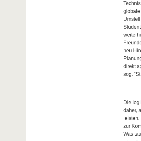
Technis
globale
Umstell
Student
weiterh
Freunde
neu Hin
Planung
direkt 
sog. “S
Die log
daher, 
leisten
zur Kom
Was tau