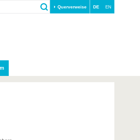
Querverweise
DE
EN
Schließen
Transfer
Unileben
e
Akademische Fachkräfte
Unsere Werte
Wirtschafts- und
Familie & Dual Career
Forschungskooperationen
Sport & Gesundheit
am
Gründen an der BTU
BTU & Region erleben
Innovative Transferprojekte
Lernen Sie uns kennen