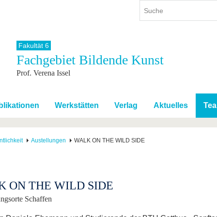
Fakultät 6
Fachgebiet Bildende Kunst
ium
International
Weiterbildung
Prof. Verena Issel
ienangebot
Internationales Profil
Weiterbildungsangebot
dem Studium
Aus dem Ausland an die BTU
Wissenschaftliche
Weiterbildung
tudium
Mit der BTU ins Ausland
blikationen
Werkstätten
Verlag
Aktuelles
Te
Kontakt
 dem Studium
Für internationale
Studierende
Kontakt
ntlichkeit
Austellungen
WALK ON THE WILD SIDE
 ON THE WILD SIDE
ngsorte Schaffen