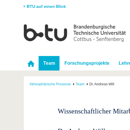
BTU auf einen Blick
Startseite
Universität
Forschung
Stud
Die BTU
Aktuelle Forschung
Stud
Struktur
Forschungsprofil
Vor 
Karriere & Engagement
Förderung
Im S
Team
Forschungsprojekte
Lehr
Partnerschaften &
Wissenschaftlicher
Nach
Strukturwandel
Nachwuchs
Atmosphärische Prozesse
Team
Dr. Andreas Will
Wissenschaftlicher Mitar