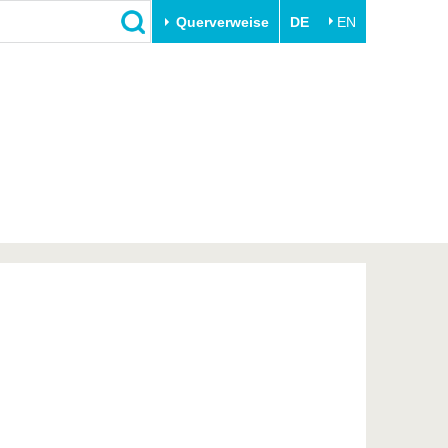
Querverweise
DE
EN
Schließen
Transfer
Unileben
e
Akademische Fachkräfte
Unsere Werte
Wirtschafts- und
Familie & Dual Career
Forschungskooperationen
Sport & Gesundheit
Gründen an der BTU
BTU & Region erleben
Innovative Transferprojekte
Lernen Sie uns kennen