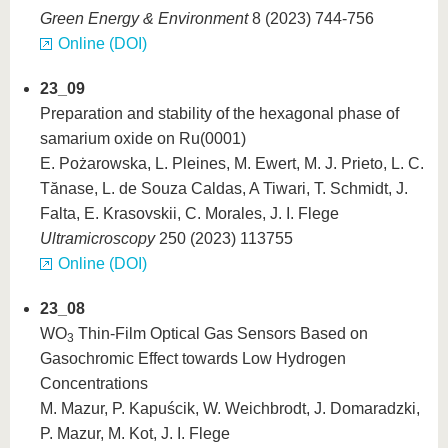
Green Energy & Environment
8 (2023) 744-756
Online (DOI)
23_09
Preparation and stability of the hexagonal phase of
samarium oxide on Ru(0001)
E. Pożarowska, L. Pleines, M. Ewert, M. J. Prieto, L. C.
Tănase, L. de Souza Caldas, A Tiwari, T. Schmidt, J.
Falta, E. Krasovskii, C. Morales, J. I. Flege
Ultramicroscopy
250 (2023) 113755
Online (DOI)
23_08
WO
Thin-Film Optical Gas Sensors Based on
3
Gasochromic Effect towards Low Hydrogen
Concentrations
M. Mazur, P. Kapuścik, W. Weichbrodt, J. Domaradzki,
P. Mazur, M. Kot, J. I. Flege