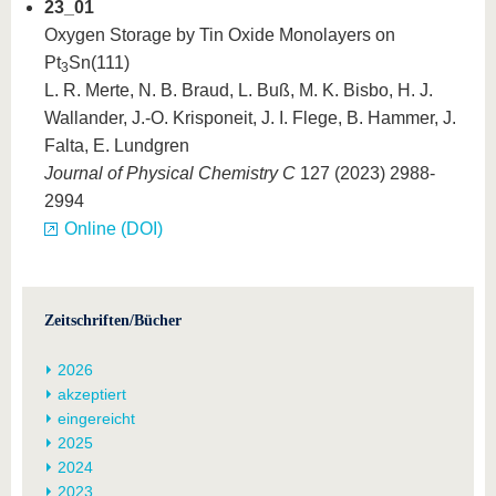
23_01
Oxygen Storage by Tin Oxide Monolayers on
Pt
Sn(111)
3
L. R. Merte, N. B. Braud, L. Buß, M. K. Bisbo, H. J.
Wallander, J.-O. Krisponeit, J. I. Flege, B. Hammer, J.
Falta, E. Lundgren
Journal of Physical Chemistry C
127 (2023) 2988-
2994
Online (DOI)
Zeitschriften/Bücher
2026
akzeptiert
eingereicht
2025
2024
2023