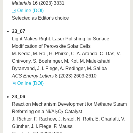
Materials
16 (2023) 3831
Online (DOI)
Selected as Editor's choice
23_07
Light Makes Right: Laser Polishing for Surface
Modification of Perovskite Solar Cells
M. Kedia, M. Rai, H. Phirke, C. A. Aranda, C. Das, V.
Chirvony, S. Boehringer, M. Kot, M. Malekshahi
Byranvand, J. I. Flege, A. Redinger, M. Saliba
ACS Energy Letters
8 (2023) 2603-2610
Online (DOI)
23_06
Reaction Mechanism Development for Methane Steam
Reforming on a Ni/Al
O
Catalyst
2
3
J. Richter, F. Rachow, J. Israel, N. Roth, E. Charlafti, V.
Günther, J. I. Flege, F. Mauss