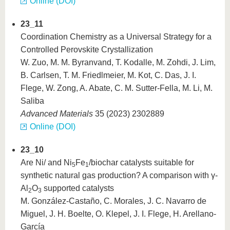
Online (DOI)
23_11
Coordination Chemistry as a Universal Strategy for a
Controlled Perovskite Crystallization
W. Zuo, M. M. Byranvand, T. Kodalle, M. Zohdi, J. Lim,
B. Carlsen, T. M. Friedlmeier, M. Kot, C. Das, J. I.
Flege, W. Zong, A. Abate, C. M. Sutter-Fella, M. Li, M.
Saliba
Advanced Materials
35 (2023) 2302889
Online (DOI)
23_10
Are Ni/ and Ni
Fe
/biochar catalysts suitable for
5
1
synthetic natural gas production? A comparison with γ-
Al
O
supported catalysts
2
3
M. González-Castaño, C. Morales, J. C. Navarro de
Miguel, J. H. Boelte, O. Klepel, J. I. Flege, H. Arellano-
García