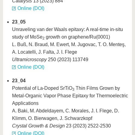
Catalysts
13 (2023) 884
Online (DOI)
23_05
Unraveling van der Waals epitaxy: A real-time in-situ
study of MoSe
growth on graphene/Ru(0001)
2
L. Buß, N. Braud, M. Ewert, M. Jugovac, T. O. Menteş,
A. Locatelli, J. Falta, J. I. Flege
Ultramicroscopy
250 (2023) 113749
Online (DOI)
23_04
Potential of La-Doped SrTiO
Thin Films Grown by
3
Metal-Organic Vapor Phase Epitaxy for Thermoelectric
Applications
A. Baki, M. Abdeldayem, C. Morales, J. I. Flege, D.
Klimm, O. Bierwagen, J. Schwarzkopf
Crystal Growth & Design
23 (2023) 2522-2530
Online (DOI)