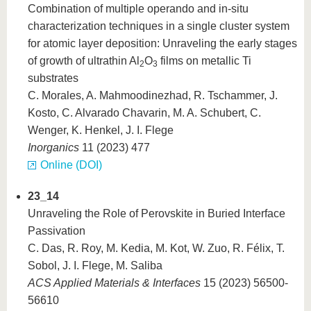
Combination of multiple operando and in-situ
characterization techniques in a single cluster system
for atomic layer deposition: Unraveling the early stages
of growth of ultrathin Al
O
films on metallic Ti
2
3
substrates
C. Morales, A. Mahmoodinezhad, R. Tschammer, J.
Kosto, C. Alvarado Chavarin, M. A. Schubert, C.
Wenger, K. Henkel, J. I. Flege
Inorganics
11 (2023) 477
Online (DOI)
23_14
Unraveling the Role of Perovskite in Buried Interface
Passivation
C. Das, R. Roy, M. Kedia, M. Kot, W. Zuo, R. Félix, T.
Sobol, J. I. Flege, M. Saliba
ACS Applied Materials & Interfaces
15 (2023) 56500-
56610