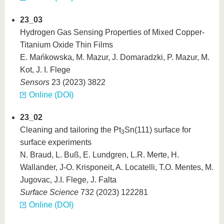
23_03
Hydrogen Gas Sensing Properties of Mixed Copper-
Titanium Oxide Thin Films
E. Mańkowska, M. Mazur, J. Domaradzki, P. Mazur, M.
Kot, J. I. Flege
Sensors
23 (2023) 3822
Online (DOI)
23_02
Cleaning and tailoring the Pt
Sn(111) surface for
3
surface experiments
N. Braud, L. Buß, E. Lundgren, L.R. Merte, H.
Wallander, J-O. Krisponeit, A. Locatelli, T.O. Mentes, M.
Jugovac, J.I. Flege, J. Falta
Surface Science
732 (2023) 122281
Online (DOI)