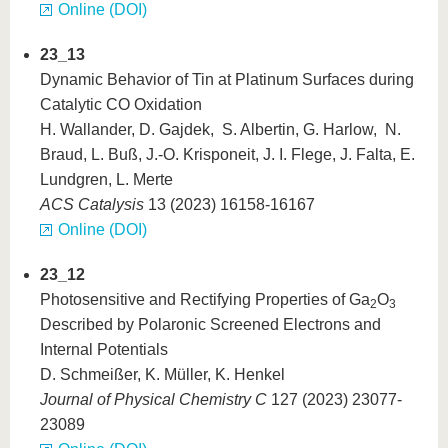
Online (DOI)
23_13
Dynamic Behavior of Tin at Platinum Surfaces during
Catalytic CO Oxidation
H. Wallander, D. Gajdek, S. Albertin, G. Harlow, N.
Braud, L. Buß, J.-O. Krisponeit, J. I. Flege, J. Falta, E.
Lundgren, L. Merte
ACS Catalysis
13 (2023) 16158-16167
Online (DOI)
23_12
Photosensitive and Rectifying Properties of Ga
O
2
3
Described by Polaronic Screened Electrons and
Internal Potentials
D. Schmeißer, K. Müller, K. Henkel
Journal of Physical Chemistry C
127 (2023) 23077-
23089