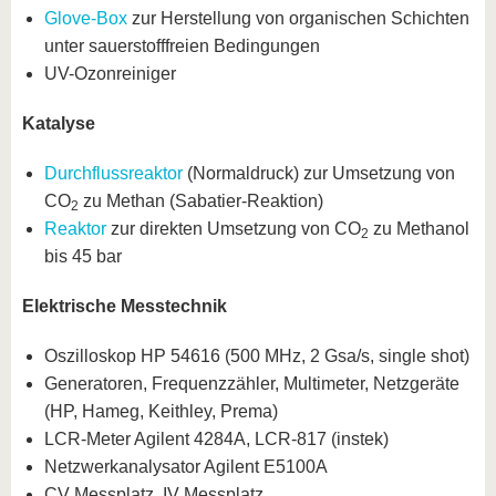
Glove-Box
zur Herstellung von organischen Schichten
unter sauerstofffreien Bedingungen
UV-Ozonreiniger
Katalyse
Durchflussreaktor
(Normaldruck) zur Umsetzung von
CO
zu Methan (Sabatier-Reaktion)
2
Reaktor
zur direkten Umsetzung von CO
zu Methanol
2
bis 45 bar
Elektrische Messtechnik
Oszilloskop HP 54616 (500 MHz, 2 Gsa/s, single shot)
Generatoren, Frequenzzähler, Multimeter, Netzgeräte
(HP, Hameg, Keithley, Prema)
LCR-Meter Agilent 4284A, LCR-817 (instek)
Netzwerkanalysator Agilent E5100A
CV Messplatz, IV Messplatz