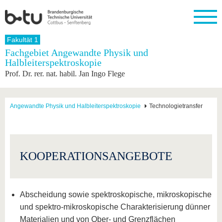
Startseite
Fakultät 1
Schließen
Fachgebiet Angewandte Physik und
Halbleiterspektroskopie
Universität
Forschung
Studium
International
Weiterbildung
Transfer
Unileben
Prof. Dr. rer. nat. habil. Jan Ingo Flege
Die BTU
Aktuelle
Studienangebot
Internationales
Weiterbildungsangebote
Akademische
Unsere
Forschung
Profil
Fachkräfte
Werte
Struktur
Vor dem
Wissenschaftliche
Forschungsprofil
Studium
Aus dem
Weiterbildung
Wirtschafts-
Familie &
Angewandte Physik und Halbleiterspektroskopie
Technologietransfer
Karriere
Ausland
und
Dual
&
Förderung
Im
Kontakt
an die
Forschungskooperati
Career
Engagement
Studium
BTU
Wissenschaftlicher
Gründen
Sport &
Partnerschaften
Nachwuchs
Nach
Mit der
an der
Gesundhei
&
dem
KOOPERATIONSANGEBOTE
BTU ins
BTU
Strukturwandel
Studium
BTU &
Ausland
Innovative
Region
Für
Transferprojekte
erleben
internationale
Abscheidung sowie spektroskopische, mikroskopische
Lernen
Studierende
Sie uns
und spektro-mikroskopische Charakterisierung dünner
Kontakt
kennen
Materialien und von Ober- und Grenzflächen