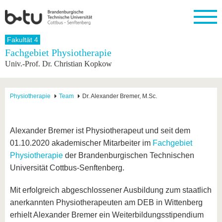
Startseite
Fakultät 4
Schließen
Fachgebiet Physiotherapie
Univ.-Prof. Dr. Christian Kopkow
Universität
Forschung
Studium
International
Weiterbildung
Transfer
Unileben
Die BTU
Aktuelle
Studienangebot
Internationales
Weiterbildungsangebote
Akademische
Unsere
Forschung
Profil
Fachkräfte
Werte
Struktur
Vor dem
Wissenschaftliche
Physiotherapie
Team
Dr. Alexander Bremer, M.Sc.
Forschungsprofil
Studium
Aus dem
Weiterbildung
Wirtschafts-
Familie &
Karriere
Ausland
und
Dual
&
Förderung
Im
Kontakt
an die
Forschungskooperati
Career
Engagement
Studium
Alexander Bremer ist Physiotherapeut und seit dem
BTU
Wissenschaftlicher
Gründen
Sport &
01.10.2020 akademischer Mitarbeiter im
Fachgebiet
Partnerschaften
Nachwuchs
Nach
Mit der
an der
Gesundhei
&
dem
Physiotherapie
der Brandenburgischen Technischen
BTU ins
BTU
Strukturwandel
Studium
BTU &
Ausland
Universität Cottbus-Senftenberg.
Innovative
Region
Für
Transferprojekte
erleben
Mit erfolgreich abgeschlossener Ausbildung zum staatlich
internationale
Lernen
Studierende
anerkannten Physiotherapeuten am DEB in Wittenberg
Sie uns
Kontakt
kennen
erhielt Alexander Bremer ein Weiterbildungsstipendium