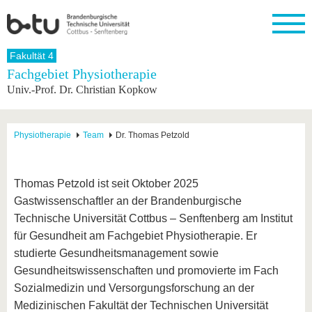
Startseite
Fakultät 4
Schließen
Fachgebiet Physiotherapie
Univ.-Prof. Dr. Christian Kopkow
Universität
Forschung
Studium
International
Weiterbildung
Transfer
Unileben
Die BTU
Aktuelle
Studienangebot
Internationales
Weiterbildungsangebote
Akademische
Unsere
Forschung
Profil
Fachkräfte
Werte
Struktur
Vor dem
Wissenschaftliche
Physiotherapie
Team
Dr. Thomas Petzold
Forschungsprofil
Studium
Aus dem
Weiterbildung
Wirtschafts-
Familie &
Karriere
Ausland
und
Dual
&
Förderung
Im
Kontakt
an die
Forschungskooperati
Career
Engagement
Studium
Thomas Petzold ist seit Oktober 2025
BTU
Wissenschaftlicher
Gründen
Sport &
Gastwissenschaftler an der Brandenburgische
Partnerschaften
Nachwuchs
Nach
Mit der
an der
Gesundhei
&
dem
Technische Universität Cottbus – Senftenberg am Institut
BTU ins
BTU
Strukturwandel
Studium
BTU &
Ausland
für Gesundheit am Fachgebiet Physiotherapie. Er
Innovative
Region
studierte Gesundheitsmanagement sowie
Für
Transferprojekte
erleben
internationale
Gesundheitswissenschaften und promovierte im Fach
Lernen
Studierende
Sie uns
Sozialmedizin und Versorgungsforschung an der
Kontakt
kennen
Medizinischen Fakultät der Technischen Universität