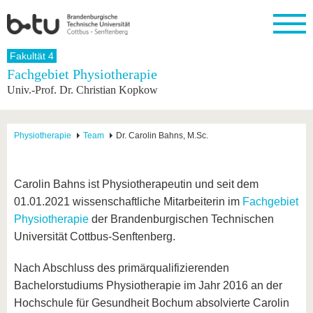
Startseite
Fakultät 4
Schließen
Fachgebiet Physiotherapie
Univ.-Prof. Dr. Christian Kopkow
Universität
Forschung
Studium
International
Weiterbildung
Transfer
Unileben
Die BTU
Aktuelle
Studienangebot
Internationales
Weiterbildungsangebote
Akademische
Unsere
Forschung
Profil
Fachkräfte
Werte
Struktur
Vor dem
Wissenschaftliche
Physiotherapie
Team
Dr. Carolin Bahns, M.Sc.
Forschungsprofil
Studium
Aus dem
Weiterbildung
Wirtschafts-
Familie &
Karriere
Ausland
und
Dual
&
Förderung
Im
Kontakt
an die
Forschungskooperati
Career
Engagement
Studium
Carolin Bahns ist Physiotherapeutin und seit dem
BTU
Wissenschaftlicher
Gründen
Sport &
01.01.2021 wissenschaftliche Mitarbeiterin im
Fachgebiet
Partnerschaften
Nachwuchs
Nach
Mit der
an der
Gesundhei
&
dem
Physiotherapie
der Brandenburgischen Technischen
BTU ins
BTU
Strukturwandel
Studium
BTU &
Ausland
Universität Cottbus-Senftenberg.
Innovative
Region
Für
Transferprojekte
erleben
Nach Abschluss des primärqualifizierenden
internationale
Lernen
Studierende
Bachelorstudiums Physiotherapie im Jahr 2016 an der
Sie uns
Kontakt
kennen
Hochschule für Gesundheit Bochum absolvierte Carolin