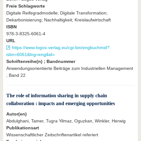
Freie Schlagworte
Digitale Reifegradmodelle; Digitale Transformation;
Dekarbonisierung; Nachhaltigkeit; Kreislaufwirtschaft
ISBN
978-3-8325-6061-4
URL
https://www.logos-verlag.eu/cgi-bin/engbuchmid?
isbn=6061&lng=eng&id=
Schriftenreihe(n) ; Bandnummer
Anwendungsorientierte Beiträge zum Industriellen Management
; Band 22
The role of information sharing in supply chain
collaboration : impacts and emerging opportunities
Autor(en)
Abdulghani, Tamer, Tugra Yilmaz, Oguzkan, Winkler, Herwig
Publikationsart
Wissenschaftlicher Zeitschriftenartikel referiert