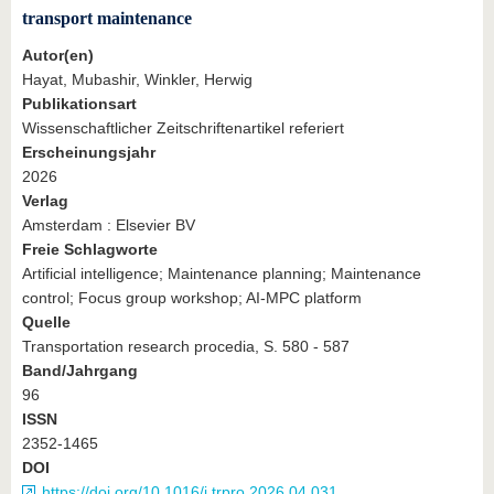
transport maintenance
Autor(en)
Hayat, Mubashir, Winkler, Herwig
Publikationsart
Wissenschaftlicher Zeitschriftenartikel referiert
Erscheinungsjahr
2026
Verlag
Amsterdam : Elsevier BV
Freie Schlagworte
Artificial intelligence; Maintenance planning; Maintenance
control; Focus group workshop; AI-MPC platform
Quelle
Transportation research procedia, S. 580 - 587
Band/Jahrgang
96
ISSN
2352-1465
DOI
https://doi.org/10.1016/j.trpro.2026.04.031