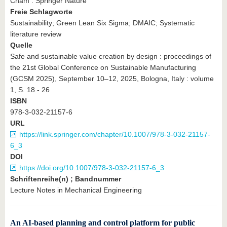
Cham : Springer Nature
Freie Schlagworte
Sustainability; Green Lean Six Sigma; DMAIC; Systematic
literature review
Quelle
Safe and sustainable value creation by design : proceedings of
the 21st Global Conference on Sustainable Manufacturing
(GCSM 2025), September 10–12, 2025, Bologna, Italy : volume
1, S. 18 - 26
ISBN
978-3-032-21157-6
URL
https://link.springer.com/chapter/10.1007/978-3-032-21157-
6_3
DOI
https://doi.org/10.1007/978-3-032-21157-6_3
Schriftenreihe(n) ; Bandnummer
Lecture Notes in Mechanical Engineering
An AI-based planning and control platform for public