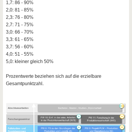
1,7: 86 - 90%
2,0: 81 - 85%
2,3: 76 - 80%
2,7: 71 - 75%
3,0: 66 - 70%
3,3: 61 - 65%
3,7: 56 - 60%
4,0: 51 - 55%
5,0: kleiner gleich 50%
Prozentwerte beziehen sich auf die erzielbare
Gesamtpunktzahl.