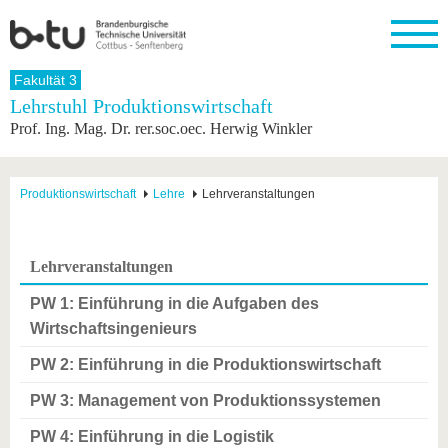
Startseite
Fakultät 3
Schließen
Lehrstuhl Produktionswirtschaft
Prof. Ing. Mag. Dr. rer.soc.oec. Herwig Winkler
Universität
Forschung
Studium
International
Weiterbildung
Transfer
Unileben
Die BTU
Aktuelle
Studienangebot
Internationales
Weiterbildungsangebote
Akademische
Unsere
Forschung
Profil
Fachkräfte
Werte
Struktur
Vor dem
Wissenschaftliche
Produktionswirtschaft
Lehre
Lehrveranstaltungen
Forschungsprofil
Studium
Aus dem
Weiterbildung
Wirtschafts-
Familie &
Karriere
Ausland
und
Dual
&
Förderung
Im
Kontakt
an die
Forschungskooperati
Career
Engagement
Studium
Lehrveranstaltungen
BTU
Wissenschaftlicher
Gründen
Sport &
Partnerschaften
Nachwuchs
Nach
Mit der
an der
Gesundhei
PW 1: Einführung in die Aufgaben des
&
dem
BTU ins
BTU
Strukturwandel
Studium
BTU &
Wirtschaftsingenieurs
Ausland
Innovative
Region
PW 2: Einführung in die Produktionswirtschaft
Für
Transferprojekte
erleben
internationale
Lernen
PW 3: Management von Produktionssystemen
Studierende
Sie uns
Kontakt
kennen
PW 4: Einführung in die Logistik