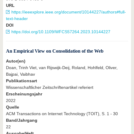
URL
https://ieeexplore.ieee.org/document/10144227/authors#full-
text-header
DOI
https://doi.org/10.1109/WFCS57264.2023.10144227
An Empirical View on Consolidation of the Web
Autor(en)
Doan, Trinh Viet, van Rijswijk-Deij, Roland, Hohlfeld, Oliver,
Bajpai, Vaibhav
Publikationsart
Wissenschaftlicher Zeitschriftenartikel referiert
Erscheinungsjahr
2022
Quelle
ACM Transactions on Internet Technology (TOIT), S. 1 - 30
Band/Jahrgang
22
Ausgabe/Heft