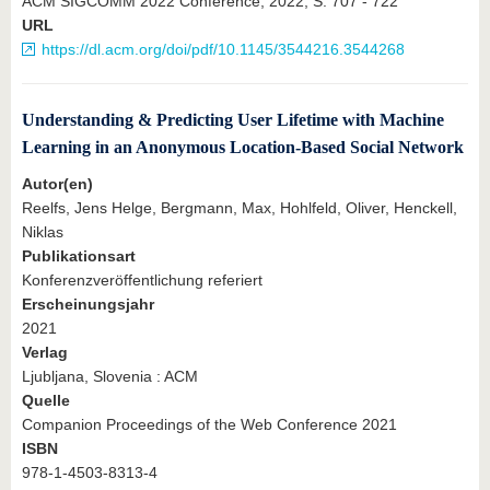
ACM SIGCOMM 2022 Conference, 2022, S. 707 - 722
URL
https://dl.acm.org/doi/pdf/10.1145/3544216.3544268
Understanding & Predicting User Lifetime with Machine
Learning in an Anonymous Location-Based Social Network
Autor(en)
Reelfs, Jens Helge, Bergmann, Max, Hohlfeld, Oliver, Henckell,
Niklas
Publikationsart
Konferenzveröffentlichung referiert
Erscheinungsjahr
2021
Verlag
Ljubljana, Slovenia : ACM
Quelle
Companion Proceedings of the Web Conference 2021
ISBN
978-1-4503-8313-4