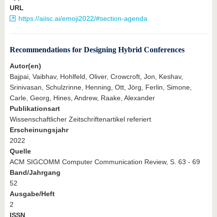
URL
https://aiisc.ai/emoji2022/#section-agenda
Recommendations for Designing Hybrid Conferences
Autor(en)
Bajpai, Vaibhav, Hohlfeld, Oliver, Crowcroft, Jon, Keshav,
Srinivasan, Schulzrinne, Henning, Ott, Jörg, Ferlin, Simone,
Carle, Georg, Hines, Andrew, Raake, Alexander
Publikationsart
Wissenschaftlicher Zeitschriftenartikel referiert
Erscheinungsjahr
2022
Quelle
ACM SIGCOMM Computer Communication Review, S. 63 - 69
Band/Jahrgang
52
Ausgabe/Heft
2
ISSN