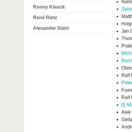
Niel
Ronny Klauck
Seba
Matt
René Rietz
Holg
Alexander Stahl
Jan 
Thom
Prab
Mich
Ronn
Olek
Ralf
Pete
Fuwe
Ralf
Mi
Alek
Stefa
Andr