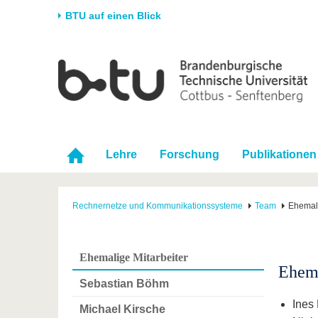
BTU auf einen Blick
Startseite
Universität
Forschung
Stud
Die BTU
Aktuelle Forschung
Stud
Struktur
Forschungsprofil
Vor 
Karriere & Engagement
Förderung
Im S
Lehre
Forschung
Publikationen
Partnerschaften &
Wissenschaftlicher
Nach
Strukturwandel
Nachwuchs
Rechnernetze und Kommunikationssysteme
Team
Ehemali
Ehemalige Mitarbeiter
Ehema
Sebastian Böhm
Ines 
Michael Kirsche