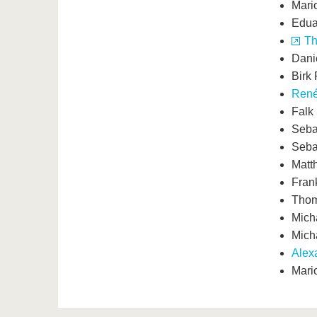
Mari
Edua
Th
Dani
Birk 
René
Falk
Seba
Seba
Matt
Fran
Thom
Mich
Mich
Alex
Mari