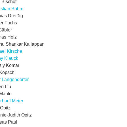
s Bischof
stian Böhm
hias Dreißig
er Fuchs
Gäbler
as Holz
hu Shankar Kaliappan
ael Kirsche
y Klauck
siy Komar
 Kopsch
r Langendörfer
n Liu
 Mahlo
chael Meier
 Opitz
nie-Judith Opitz
eas Paul