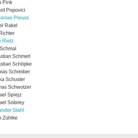
o Pink
rd Popovici
omas Preuss
el Rakel
Richter
 Rietz
 Schmal
stian Schmerl
stian Schöpke
hias Schreiber
ka Schuster
as Schwotzer
ael Sprejz
ael Sobirey
ander Stahl
o Zühlke