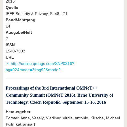
2016
Quelle
IEEE Security & Privacy, S. 48 - 71
Band/Jahrgang
14
Ausgabe/Heft
2
ISSN
1540-7993
URL
http://online.qmags.com/SNP0316?
pg=92&mode=2#pg92&mode2
Proceedings of the 3rd International OMNeT++
Community Summit (OMNeT 2016), Brno University of
Technology, Czech Republic, September 15-16, 2016
Herausgeber
Förster, Anna, Veselý, Vladimír, Virdis, Antonio, Kirsche, Michael
Publikationsart