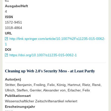
61
Ausgabe/Heft
4
ISSN
1572-9451
1018-4864
URL
http://link.springer.com/article/10.1007%2Fs11235-015-0062-
1
DOI
https://doi.org/10.1007/s11235-015-0062-1
Cleaning up Web 2.0's Security Mess - at Least Partly
Autor(en)
Stritter, Benjamin, Freiling, Felix, König, Hartmut, Rietz, René,
Ullrich, Steffen, Gernler, Alexander von, Erlacher, Felix
Publikationsart
Wissenschaftlicher Zeitschriftenartikel referiert
Erscheinungsjahr