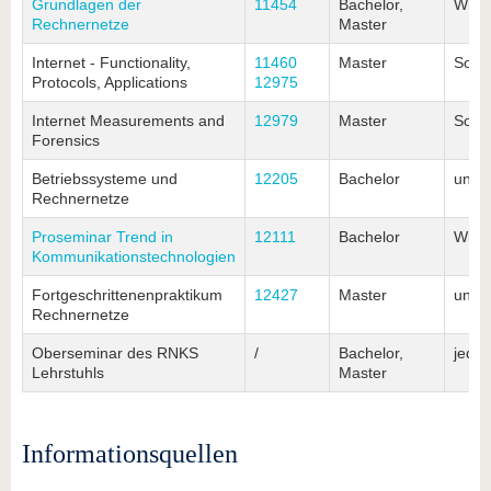
Grundlagen der
11454
Bachelor,
Wint
Rechnernetze
Master
Internet - Functionality,
11460
Master
Somm
Protocols, Applications
12975
Internet Measurements and
12979
Master
Somm
Forensics
Betriebssysteme und
12205
Bachelor
unre
Rechnernetze
Proseminar Trend in
12111
Bachelor
Wint
Kommunikationstechnologien
Fortgeschrittenenpraktikum
12427
Master
unre
Rechnernetze
Oberseminar des RNKS
/
Bachelor,
jede
Lehrstuhls
Master
Informationsquellen