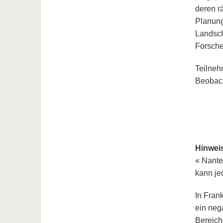
deren r
Planung
Landsch
Forsche
Teilneh
Beobach
Hinwei
« Nante
kann je
In Fran
ein nega
Bereich