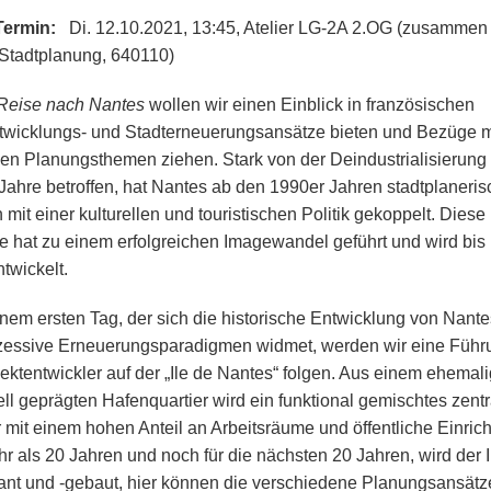
 Termin:
Di. 12.10.2021, 13:45, Atelier LG-2A 2.OG (zusammen 
 Stadtplanung, 640110)
Reise nach Nantes
wollen wir einen Einblick in französischen
twicklungs- und Stadterneuerungsansätze bieten und Bezüge m
en Planungsthemen ziehen. Stark von der Deindustrialisierung 
Jahre betroffen, hat Nantes ab den 1990er Jahren stadtplaneri
mit einer kulturellen und touristischen Politik gekoppelt. Diese
ie hat zu einem erfolgreichen Imagewandel geführt und wird bis
twickelt.
nem ersten Tag, der sich die historische Entwicklung von Nant
zessive Erneuerungsparadigmen widmet, werden wir eine Führ
jektentwickler auf der „Ile de Nantes“ folgen. Aus einem ehemal
iell geprägten Hafenquartier wird ein funktional gemischtes zent
r mit einem hohen Anteil an Arbeitsräume und öffentliche Einric
hr als 20 Jahren und noch für die nächsten 20 Jahren, wird der 
nt und -gebaut, hier können die verschiedene Planungsansätz