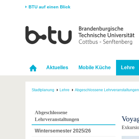
BTU auf einen Blick
Startseite
Universität
Forschung
Stud
Die BTU
Aktuelle Forschung
Stud
Struktur
Forschungsprofil
Vor 
Karriere & Engagement
Förderung
Im S
Aktuelles
Mobile Küche
Lehre
Partnerschaften &
Wissenschaftlicher
Nach
Strukturwandel
Nachwuchs
Stadtplanung
Lehre
Abgeschlossene Lehrveranstaltungen
Abgeschlossene
Voyag
Lehrveranstaltungen
Exkursi
Wintersemester 2025/26