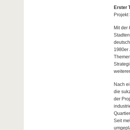
Erster
Projekt
Mit der
Stadten
deutsch
1980er 
Themen 
Strateg
weiteren
Nach ei
die suk
der Pro
industr
Quartie
Seit me
umgepla