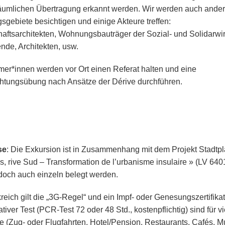
äumlichen Übertragung erkannt werden. Wir werden auch ande
sgebiete besichtigen und einige Akteure treffen:
aftsarchitekten, Wohnungsbauträger der Sozial- und Solidarwirt
nde, Architekten, usw.
mer*innen werden vor Ort einen Referat halten und eine
tungsübung nach Ansätze der Dérive durchführen.
se
: Die Exkursion ist in Zusammenhang mit dem Projekt Stadtp
s, rive Sud – Transformation de l’urbanisme insulaire » (LV 640
doch auch einzeln belegt werden.
kreich gilt die „3G-Regel“ und ein Impf- oder Genesungszertifika
tiver Test (PCR-Test 72 oder 48 Std., kostenpflichtig) sind für vi
e (Zug- oder Flugfahrten, Hotel/Pension, Restaurants, Cafés, 