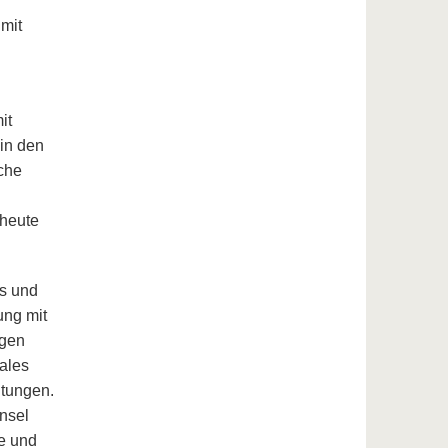
mit
it
in den
sche
 heute
es und
ung mit
igen
rales
htungen.
Insel
e und