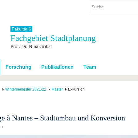
Fakultät 6
Fachgebiet Stadtplanung
ium
International
Weiterbildung
Prof. Dr. Nina Gribat
ienangebot
Internationales Profil
Weiterbildungsangebot
dem Studium
Aus dem Ausland an die BTU
Wissenschaftliche
Weiterbildung
tudium
Mit der BTU ins Ausland
Forschung
Publikationen
Team
Kontakt
 dem Studium
Für internationale
Studierende
Kontakt
Wintersemester 2021/22
Master
Exkursion
e à Nantes – Stadtumbau und Konversion
on