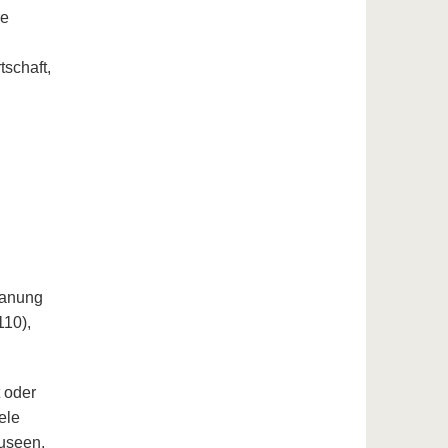
re
schaft,
lanung
110),
t oder
ele
Museen,