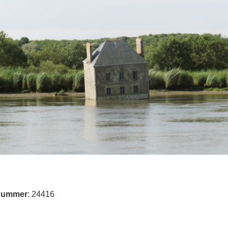
nummer
: 24416