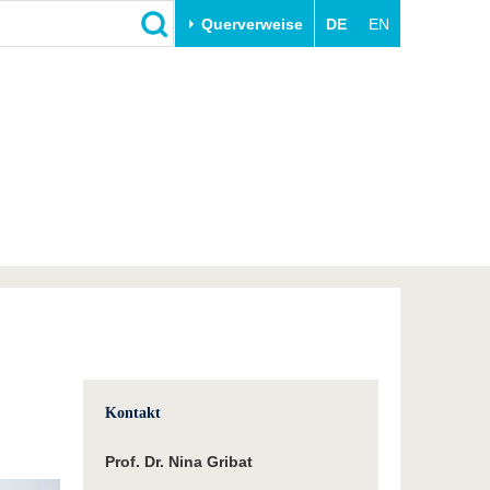
Querverweise
DE
EN
Schließen
Transfer
Unileben
e
Akademische Fachkräfte
Unsere Werte
Wirtschafts- und
Familie & Dual Career
Forschungskooperationen
Sport & Gesundheit
Gründen an der BTU
BTU & Region erleben
Innovative Transferprojekte
Lernen Sie uns kennen
Kontakt
Prof. Dr. Nina Gribat