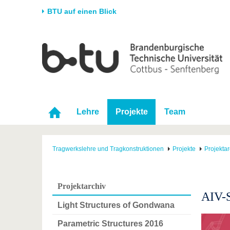
BTU auf einen Blick
Startseite
Universität
Forschung
Stud
Die BTU
Aktuelle Forschung
Stud
Struktur
Forschungsprofil
Vor 
Karriere & Engagement
Förderung
Im S
Lehre
Projekte
Team
Partnerschaften &
Wissenschaftlicher
Nach
Strukturwandel
Nachwuchs
Tragwerkslehre und Tragkonstruktionen
Projekte
Projektar
Projektarchiv
AIV-
Light Structures of Gondwana
Parametric Structures 2016