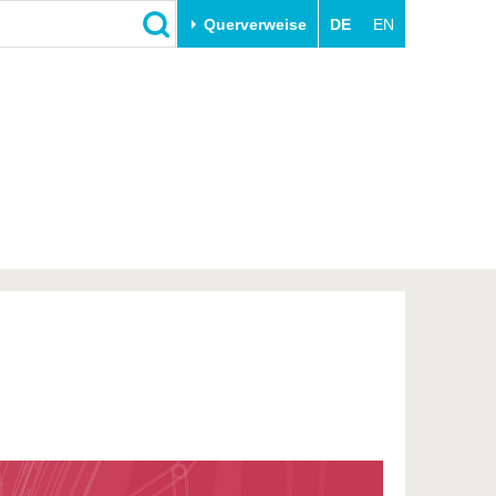
Querverweise
DE
EN
Schließen
Transfer
Unileben
e
Akademische Fachkräfte
Unsere Werte
Wirtschafts- und
Familie & Dual Career
Forschungskooperationen
Sport & Gesundheit
Gründen an der BTU
BTU & Region erleben
Innovative Transferprojekte
Lernen Sie uns kennen