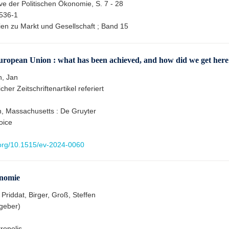
ve der Politischen Ökonomie, S. 7 - 28
536-1
dien zu Markt und Gesellschaft ; Band 15
 European Union : what has been achieved, and how did we get here
h, Jan
cher Zeitschriftenartikel referiert
on, Massachusetts : De Gruyter
oice
i.org/10.1515/ev-2024-0060
onomie
 Priddat, Birger, Groß, Steffen
geber)
ropolis