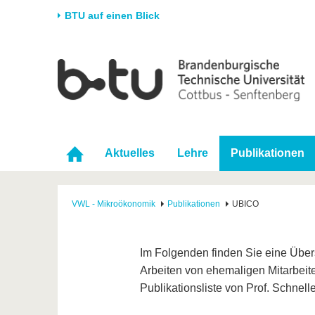
BTU auf einen Blick
Startseite
Universität
Forschung
Stud
Die BTU
Aktuelle Forschung
Stud
Struktur
Forschungsprofil
Vor 
Karriere & Engagement
Förderung
Im S
Aktuelles
Lehre
Publikationen
Partnerschaften &
Wissenschaftlicher
Nach
Strukturwandel
Nachwuchs
VWL - Mikroökonomik
Publikationen
UBICO
Im Folgenden finden Sie eine Übersi
Arbeiten von ehemaligen Mitarbeiter
Publikationsliste von Prof. Schnel