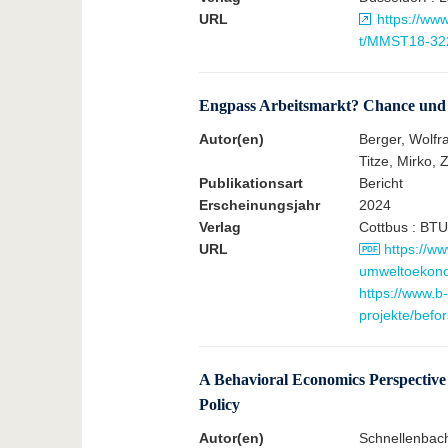
URL
https://ww
t/MMST18-32
Engpass Arbeitsmarkt? Chance und R
Autor(en)
Berger, Wolfr
Titze, Mirko, 
Publikationsart
Bericht
Erscheinungsjahr
2024
Verlag
Cottbus : BTU
URL
https://ww
umweltoekono
https://www.b
projekte/befor
A Behavioral Economics Perspective 
Policy
Autor(en)
Schnellenbac