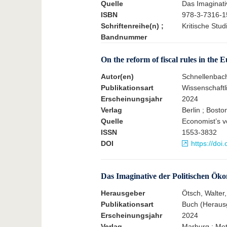
Quelle
Das Imaginati
ISBN
978-3-7316-1
Schriftenreihe(n) ;
Kritische Stu
Bandnummer
On the reform of fiscal rules in the
Autor(en)
Schnellenbac
Publikationsart
Wissenschaftli
Erscheinungsjahr
2024
Verlag
Berlin ; Bost
Quelle
Economist’s v
ISSN
1553-3832
DOI
https://do
Das Imaginative der Politischen Ök
Herausgeber
Ötsch, Walter,
Publikationsart
Buch (Heraus
Erscheinungsjahr
2024
Verlag
Marburg : Met