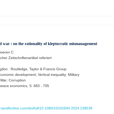
and war : on the rationality of kleptocratic mismanagement
oeren C.
cher Zeitschriftenartikel referiert
gdon : Routledge, Taylor & Francis Group
conomic development; Vertical inequality; Military
 War; Corruption
peace economics, S. 683 - 705
w.tandfonline.com/doi/full/10.1080/10242694.2024.238538