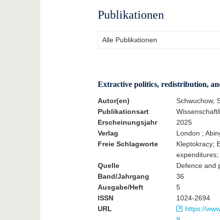
Publikationen
Extractive politics, redistribution, 
Autor(en)
Schwuchow, S
Publikationsart
Wissenschaftli
Erscheinungsjahr
2025
Verlag
London ; Abin
Freie Schlagworte
Kleptokracy; E
expenditures;
Quelle
Defence and 
Band/Jahrgang
36
Ausgabe/Heft
5
ISSN
1024-2694
URL
https://ww
9