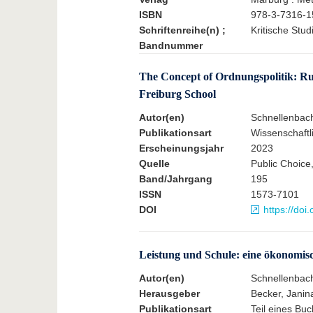
ISBN
978-3-7316-1
Schriftenreihe(n) ;
Kritische Stu
Bandnummer
The Concept of Ordnungspolitik: Ru
Freiburg School
Autor(en)
Schnellenbac
Publikationsart
Wissenschaftli
Erscheinungsjahr
2023
Quelle
Public Choice,
Band/Jahrgang
195
ISSN
1573-7101
DOI
https://do
Leistung und Schule: eine ökonomis
Autor(en)
Schnellenbac
Herausgeber
Becker, Janin
Publikationsart
Teil eines Buc