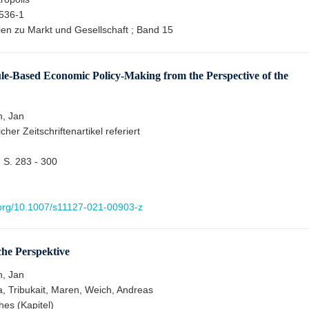
536-1
dien zu Markt und Gesellschaft ; Band 15
le-Based Economic Policy-Making from the Perspective of the
h, Jan
cher Zeitschriftenartikel referiert
 S. 283 - 300
i.org/10.1007/s11127-021-00903-z
che Perspektive
h, Jan
a, Tribukait, Maren, Weich, Andreas
hes (Kapitel)