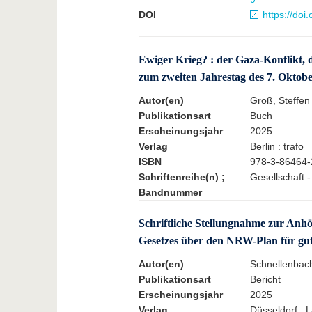
DOI
https://do
Ewiger Krieg? : der Gaza-Konflikt, 
zum zweiten Jahrestag des 7. Oktob
Autor(en)
Groß, Steffen
Publikationsart
Buch
Erscheinungsjahr
2025
Verlag
Berlin : trafo
ISBN
978-3-86464-
Schriftenreihe(n) ;
Gesellschaft 
Bandnummer
Schriftliche Stellungnahme zur Anh
Gesetzes über den NRW-Plan für gut
Autor(en)
Schnellenbac
Publikationsart
Bericht
Erscheinungsjahr
2025
Verlag
Düsseldorf : 