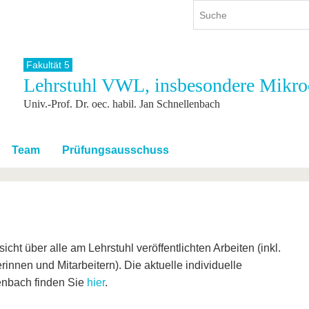
Fakultät 5
Lehrstuhl VWL, insbesondere Mikr
ium
International
Weiterbildung
Univ.-Prof. Dr. oec. habil. Jan Schnellenbach
ienangebot
Internationales Profil
Weiterbildungsangebot
dem Studium
Aus dem Ausland an die BTU
Wissenschaftliche
Weiterbildung
tudium
Mit der BTU ins Ausland
Team
Prüfungsausschuss
Kontakt
 dem Studium
Für internationale
Studierende
Kontakt
cht über alle am Lehrstuhl veröffentlichten Arbeiten (inkl.
innen und Mitarbeitern). Die aktuelle individuelle
lenbach finden Sie
hier
.