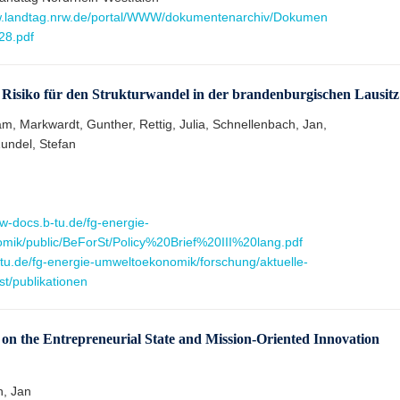
w.landtag.nrw.de/portal/WWW/dokumentenarchiv/Dokumen
28.pdf
isiko für den Strukturwandel in der brandenburgischen Lausitz
am, Markwardt, Gunther, Rettig, Julia, Schnellenbach, Jan,
Zundel, Stefan
w-docs.b-tu.de/fg-energie-
mik/public/BeForSt/Policy%20Brief%20III%20lang.pdf
-tu.de/fg-energie-umweltoekonomik/forschung/aktuelle-
st/publikationen
on the Entrepreneurial State and Mission-Oriented Innovation
h, Jan