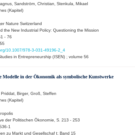
gnus, Sandström, Christian, Stenkula, Mikael
hes (Kapitel)
er Nature Switzerland
 the New Industrial Policy: Questioning the Mission
1 - 76
55
i.org/10.1007/978-3-031-49196-2_4
 Studies in Entrepreneurship (ISEN) ; volume 56
e Modelle in der Ökonomik als symbolische Kunstwerke
 Priddat, Birger, Groß, Steffen
hes (Kapitel)
ropolis
ve der Politischen Ökonomie, S. 213 - 253
536-1
dien zu Markt und Gesellschaf t; Band 15