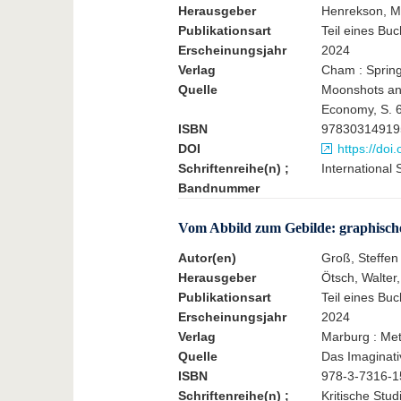
Herausgeber
Henrekson, Ma
Publikationsart
Teil eines Buc
Erscheinungsjahr
2024
Verlag
Cham : Spring
Quelle
Moonshots and
Economy, S. 6
ISBN
97830314919
DOI
https://do
Schriftenreihe(n) ;
International
Bandnummer
Vom Abbild zum Gebilde: graphisch
Autor(en)
Groß, Steffen
Herausgeber
Ötsch, Walter,
Publikationsart
Teil eines Buc
Erscheinungsjahr
2024
Verlag
Marburg : Met
Quelle
Das Imaginati
ISBN
978-3-7316-1
Schriftenreihe(n) ;
Kritische Stu