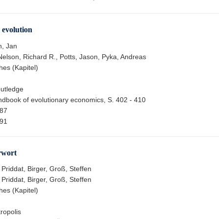
 evolution
h, Jan
Nelson, Richard R., Potts, Jason, Pyka, Andreas
hes (Kapitel)
utledge
dbook of evolutionary economics, S. 402 - 410
87
91
rwort
 Priddat, Birger, Groß, Steffen
 Priddat, Birger, Groß, Steffen
hes (Kapitel)
ropolis