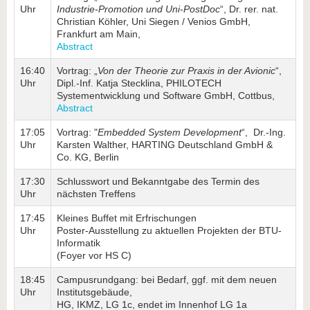
Uhr
Industrie-Promotion und Uni-PostDoc
“, Dr. rer. nat.
Christian Köhler, Uni Siegen / Venios GmbH,
Frankfurt am Main,
Abstract
16:40
Vortrag: „
Von der Theorie zur Praxis in der Avionic
“,
Uhr
Dipl.-Inf. Katja Stecklina, PHILOTECH
Systementwicklung und Software GmbH, Cottbus,
Abstract
17:05
Vortrag: "
Embedded System Development
“, Dr.-Ing.
Uhr
Karsten Walther, HARTING Deutschland GmbH &
Co. KG, Berlin
17:30
Schlusswort und Bekanntgabe des Termin des
Uhr
nächsten Treffens
17:45
Kleines Buffet mit Erfrischungen
Uhr
Poster-Ausstellung zu aktuellen Projekten der BTU-
Informatik
(Foyer vor HS C)
18:45
Campusrundgang: bei Bedarf, ggf. mit dem neuen
Uhr
Institutsgebäude,
HG, IKMZ, LG 1c, endet im Innenhof LG 1a