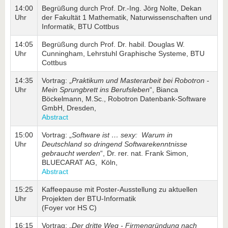
14:00
Begrüßung durch Prof. Dr.-Ing. Jörg Nolte, Dekan
Uhr
der Fakultät 1 Mathematik, Naturwissenschaften und
Informatik, BTU Cottbus
14:05
Begrüßung durch Prof. Dr. habil. Douglas W.
Uhr
Cunningham, Lehrstuhl Graphische Systeme, BTU
Cottbus
14:35
Vortrag: „
Praktikum und Masterarbeit bei Robotron -
Uhr
Mein Sprungbrett ins Berufsleben
“, Bianca
Böckelmann, M.Sc., Robotron Datenbank-Software
GmbH, Dresden,
Abstract
15:00
Vortrag: „
Software ist … sexy: Warum in
Uhr
Deutschland so dringend Softwarekenntnisse
gebraucht werden
“, Dr. rer. nat. Frank Simon,
BLUECARAT AG, Köln,
Abstract
15:25
Kaffeepause mit Poster-Ausstellung zu aktuellen
Uhr
Projekten der BTU-Informatik
(Foyer vor HS C)
16:15
Vortrag: „
Der dritte Weg - Firmengründung nach