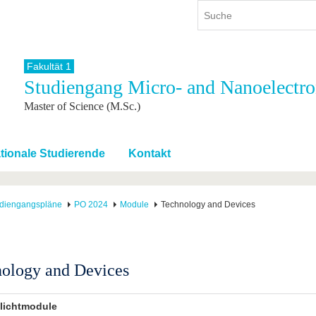
Fakultät 1
Studiengang Micro- and Nanoelectro
ium
International
Weiterbildung
Master of Science (M.Sc.)
ienangebot
Internationales Profil
Weiterbildungsangebot
dem Studium
Aus dem Ausland an die BTU
Wissenschaftliche
Weiterbildung
tudium
Mit der BTU ins Ausland
ationale Studierende
Kontakt
Kontakt
 dem Studium
Für internationale
Studierende
Kontakt
diengangspläne
PO 2024
Module
Technology and Devices
ology and Devices
lichtmodule