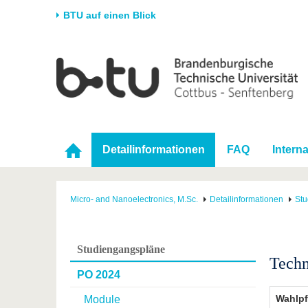
BTU auf einen Blick
Startseite
Universität
Forschung
Stud
Die BTU
Aktuelle Forschung
Stud
Struktur
Forschungsprofil
Vor 
Karriere & Engagement
Förderung
Im S
Detailinformationen
FAQ
Intern
Partnerschaften &
Wissenschaftlicher
Nach
Strukturwandel
Nachwuchs
Micro- and Nanoelectronics, M.Sc.
Detailinformationen
Stu
Studiengangspläne
Techn
PO 2024
Wahlpf
Module