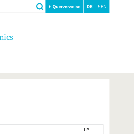
Querverweise
DE
EN
Schließen
nics
Transfer
Unileben
e
Akademische Fachkräfte
Unsere Werte
Wirtschafts- und
Familie & Dual Career
Forschungskooperationen
Sport & Gesundheit
Gründen an der BTU
BTU & Region erleben
Innovative Transferprojekte
Lernen Sie uns kennen
LP