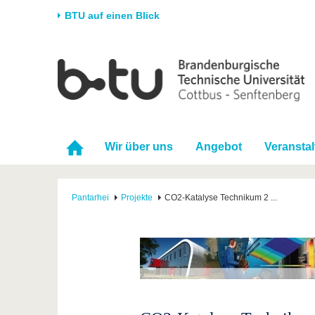
BTU auf einen Blick
Startseite
Universität
Forschung
Stud
Die BTU
Aktuelle Forschung
Stud
Struktur
Forschungsprofil
Vor 
Wir über uns
Angebot
Veransta
Karriere & Engagement
Förderung
Im S
Partnerschaften &
Wissenschaftlicher
Nach
Strukturwandel
Nachwuchs
Pantarhei
Projekte
CO2-Katalyse Technikum 2 ...