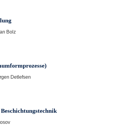
lung
ian Bolz
umformprozesse)
ürgen Detlefsen
Beschichtungstechnik
rosov