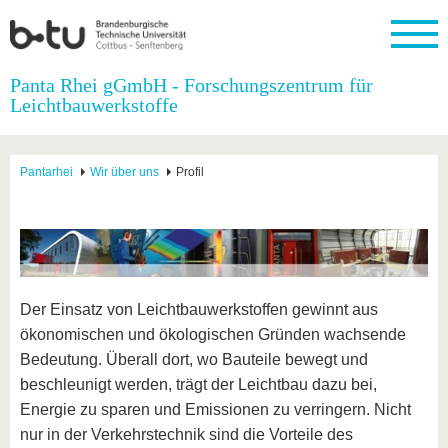
Startseite
Panta Rhei gGmbH - Forschungszentrum für
Schließen
Leichtbauwerkstoffe
Universität
Forschung
Studium
International
Weiterbildung
Transfer
Unileben
Die BTU
Aktuelle
Studienangebot
Internationales
Weiterbildungsangebote
Akademische
Unsere
Pantarhei
Wir über uns
Profil
Forschung
Profil
Fachkräfte
Werte
Struktur
Vor dem
Wissenschaftliche
Forschungsprofil
Studium
Aus dem
Weiterbildung
Wirtschafts-
Familie &
Karriere
Ausland
und
Dual
&
Förderung
Im
Kontakt
an die
Forschungskooperati
Career
Engagement
Studium
BTU
Wissenschaftlicher
Gründen
Sport &
Partnerschaften
Nachwuchs
Nach
Mit der
an der
Gesundhei
&
dem
Der Einsatz von Leichtbauwerkstoffen gewinnt aus
BTU ins
BTU
Strukturwandel
Studium
BTU &
ökonomischen und ökologischen Gründen wachsende
Ausland
Innovative
Region
Bedeutung. Überall dort, wo Bauteile bewegt und
Für
Transferprojekte
erleben
internationale
beschleunigt werden, trägt der Leichtbau dazu bei,
Lernen
Studierende
Energie zu sparen und Emissionen zu verringern. Nicht
Sie uns
Kontakt
kennen
nur in der Verkehrstechnik sind die Vorteile des