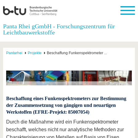
Startseite
Panta Rhei gGmbH - Forschungszentrum für
Schließen
Leichtbauwerkstoffe
Universität
Forschung
Studium
International
Weiterbildung
Transfer
Unileben
Die BTU
Aktuelle
Studienangebot
Internationales
Weiterbildungsangebote
Akademische
Unsere
Pantarhei
Projekte
Beschaffung Funkenspektrometer ...
Forschung
Profil
Fachkräfte
Werte
Struktur
Vor dem
Wissenschaftliche
Forschungsprofil
Studium
Aus dem
Weiterbildung
Wirtschafts-
Familie &
Karriere
Ausland
und
Dual
&
Förderung
Im
Kontakt
an die
Forschungskooperati
Career
Engagement
Studium
BTU
Wissenschaftlicher
Gründen
Sport &
Partnerschaften
Nachwuchs
Nach
Mit der
an der
Gesundhei
&
dem
BTU ins
BTU
Beschaffung eines Funkenspektrometers zur Bestimmung
Strukturwandel
Studium
BTU &
Ausland
der Zusammensetzung von gängigen und neuartigen
Innovative
Region
Werkstoffen (EFRE-Projekt: 85007054)
Für
Transferprojekte
erleben
internationale
Lernen
Durch die Maßnahme wird ein Funkenspektrometer
Studierende
Sie uns
beschafft, welches nicht nur analytische Methoden zur
Kontakt
kennen
Charakterisierung von Metallen auf Basis von Eisen,