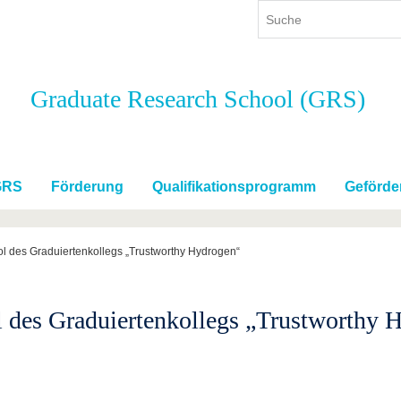
Graduate Research School (GRS)
ium
International
Weiterbildung
ienangebot
Internationales Profil
Weiterbildungsangebot
dem Studium
Aus dem Ausland an die BTU
Wissenschaftliche
Weiterbildung
GRS
Förderung
Qualifikationsprogramm
Geförde
tudium
Mit der BTU ins Ausland
Kontakt
 dem Studium
Für internationale
Studierende
 des Graduiertenkollegs „Trustworthy Hydrogen“
Kontakt
des Graduiertenkollegs „Trustworthy 