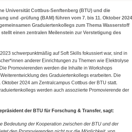
e Universität Cottbus-Senftenberg (BTU) und die
hung und -prüfung (BAM) führen vom 7. bis 11. Oktober 202
 gemeinsamen Graduiertenkollegs zum Thema Wasserstoff
tellt einen zentralen Meilenstein zur Verstetigung des
23 schwerpunktmäßig auf Soft Skills fokussiert war, sind in
cher*innen anderer Einrichtungen zu Themen wie Elektrolyse
. Die Promovierenden werden die Inhalte in Workshops
 Weiterentwicklung des Graduiertenkollegs erarbeiten. Die
. Oktober 2024 am Zentralcampus Cottbus der BTU statt.
duiertenkollegs werden auch assoziierte Promovierende der
izepräsident der BTU für Forschung & Transfer, sagt:
die Bedeutung der Kooperation zwischen der BTU und der
etet den Promovierenden nicht nur die Möglichkeit, von