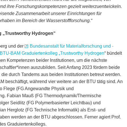
und ihre Forschungskompetenzen gezielt weiterzuentwickeln.
weisende Zusammenarbeit unserer Einrichtungen für
aben im Bereich der Wasserstoffforschung.“
 „Trustworthy Hydrogen“
berg und der
Bundesanstalt für Materialforschung und -
BTU-BAM Graduiertenkolleg „Trustworthy Hydrogen
“ bündelt
gen Kompetenzen beider Institutionen, um die nächste
aftler*innen auszubilden. Seit Anfang 2023 fördern beide
 die durch Tandems aus beiden Institutionen betreut werden.
 beschäftigt, während vier weitere an der BTU tätig sind. An
ngo Flege (FG Angewandte Physik und
r.-Ing. Fabian Mauß (FG Thermodynamik/Thermische
Holger Seidlitz (FG Polymerbasierter Leichtbau) und
tian Herglotz (FG Technische Informatik) als Erst- und
haben werden an der BTU abgeschlossen. Ferner agiert Prof.
des Graduiertenkollegs.