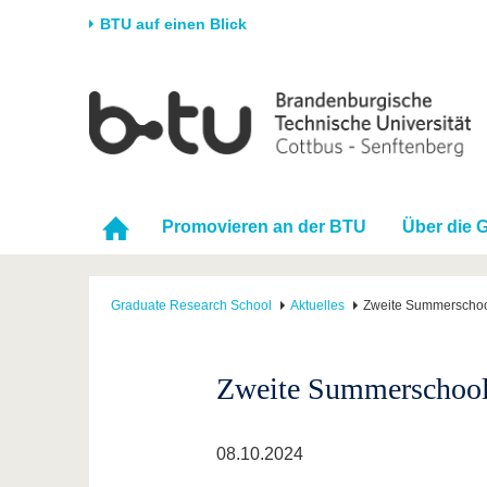
BTU auf einen Blick
Startseite
Universität
Forschung
Stud
Die BTU
Aktuelle Forschung
Stud
Struktur
Forschungsprofil
Vor 
Promovieren an der BTU
Über die 
Karriere & Engagement
Förderung
Im S
Partnerschaften &
Wissenschaftlicher
Nach
Strukturwandel
Nachwuchs
Graduate Research School
Aktuelles
Zweite Summerschool
Zweite Summerschool 
08.10.2024