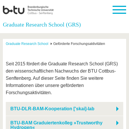
Startseite
Graduate Research School (GRS)
Schließen
Universität
Forschung
Studium
International
Weiterbildung
Transfer
Unileben
Graduate Research School
Geförderte Forschungsaktivitäten
Die BTU
Aktuelle
Studienangebot
Internationales
Weiterbildungsangebote
Akademische
Unsere
Forschung
Profil
Fachkräfte
Werte
Struktur
Vor dem
Wissenschaftliche
Forschungsprofil
Studium
Aus dem
Weiterbildung
Wirtschafts-
Familie &
Seit 2015 fördert die Graduate Research School (GRS)
Karriere
Ausland
und
Dual
&
Förderung
Im
Kontakt
den wissenschaftlichen Nachwuchs der BTU Cottbus-
an die
Forschungskooperati
Career
Engagement
Studium
BTU
Wissenschaftlicher
Senftenberg. Auf dieser Seite finden Sie weitere
Gründen
Sport &
Partnerschaften
Nachwuchs
Nach
Informationen über unsere geförderten
Mit der
an der
Gesundhei
&
dem
BTU ins
BTU
Forschungsaktivitäten.
Strukturwandel
Studium
BTU &
Ausland
Innovative
Region
Für
Transferprojekte
erleben
BTU-DLR-BAM-Kooperation ['skai]-lab
internationale
Lernen
Studierende
Sie uns
BTU-BAM Graduiertenkolleg »Trustworthy
Kontakt
kennen
Hydrogen«