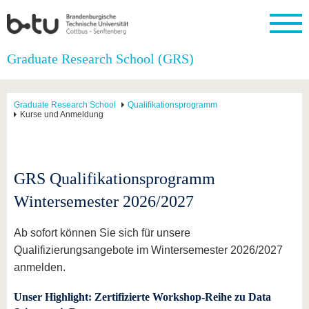
Startseite
Graduate Research School (GRS)
Schließen
Universität
Forschung
Studium
International
Weiterbildung
Transfer
Unileben
Graduate Research School
Qualifikationsprogramm
Die BTU
Aktuelle
Studienangebot
Internationales
Weiterbildungsangebote
Akademische
Unsere
Kurse und Anmeldung
Forschung
Profil
Fachkräfte
Werte
Struktur
Vor dem
Wissenschaftliche
Forschungsprofil
Studium
Aus dem
Weiterbildung
Wirtschafts-
Familie &
Karriere
Ausland
und
Dual
&
Förderung
Im
Kontakt
an die
Forschungskooperati
Career
GRS Qualifikationsprogramm
Engagement
Studium
BTU
Wissenschaftlicher
Gründen
Sport &
Wintersemester 2026/2027
Partnerschaften
Nachwuchs
Nach
Mit der
an der
Gesundhei
&
dem
BTU ins
BTU
Strukturwandel
Studium
BTU &
Ausland
Ab sofort können Sie sich für unsere
Innovative
Region
Qualifizierungsangebote im Wintersemester 2026/2027
Für
Transferprojekte
erleben
internationale
anmelden.
Lernen
Studierende
Sie uns
Unser Highlight: Zertifizierte Workshop-Reihe zu Data
Kontakt
kennen