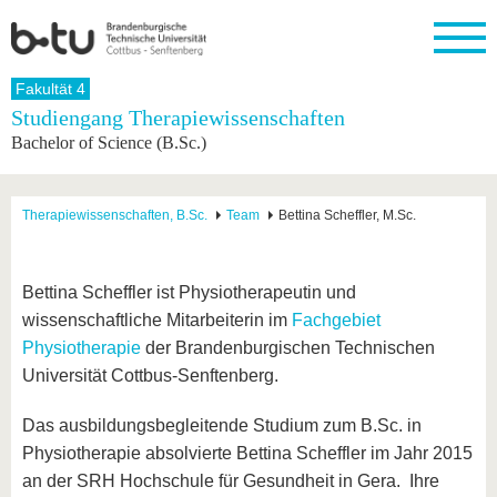
Startseite
Fakultät 4
Schließen
Studiengang Therapiewissenschaften
Bachelor of Science (B.Sc.)
Universität
Forschung
Studium
International
Weiterbildung
Transfer
Unileben
Die BTU
Aktuelle
Studienangebot
Internationales
Weiterbildungsangebote
Akademische
Unsere
Forschung
Profil
Fachkräfte
Werte
Struktur
Vor dem
Wissenschaftliche
Therapiewissenschaften, B.Sc.
Team
Bettina Scheffler, M.Sc.
Forschungsprofil
Studium
Aus dem
Weiterbildung
Wirtschafts-
Familie &
Karriere
Ausland
und
Dual
&
Förderung
Im
Kontakt
an die
Forschungskooperati
Career
Engagement
Studium
Bettina Scheffler ist Physiotherapeutin und
BTU
Wissenschaftlicher
Gründen
Sport &
wissenschaftliche Mitarbeiterin im
Fachgebiet
Partnerschaften
Nachwuchs
Nach
Mit der
an der
Gesundhei
&
dem
Physiotherapie
der Brandenburgischen Technischen
BTU ins
BTU
Strukturwandel
Studium
BTU &
Ausland
Universität Cottbus-Senftenberg.
Innovative
Region
Für
Transferprojekte
erleben
Das ausbildungsbegleitende Studium zum B.Sc. in
internationale
Lernen
Studierende
Physiotherapie absolvierte Bettina Scheffler im Jahr 2015
Sie uns
Kontakt
kennen
an der SRH Hochschule für Gesundheit in Gera. Ihre