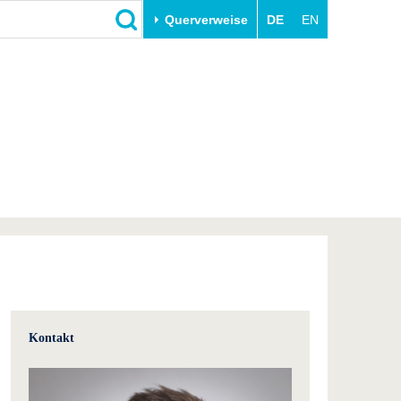
Querverweise
DE
EN
Schließen
Transfer
Unileben
e
Akademische Fachkräfte
Unsere Werte
Wirtschafts- und
Familie & Dual Career
Forschungskooperationen
Sport & Gesundheit
Gründen an der BTU
BTU & Region erleben
Innovative Transferprojekte
Lernen Sie uns kennen
Kontakt