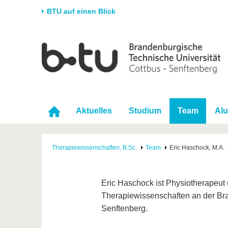
BTU auf einen Blick
Startseite
Universität
Forschung
Stud
Die BTU
Aktuelle Forschung
Stud
Struktur
Forschungsprofil
Vor 
Karriere & Engagement
Förderung
Im S
Aktuelles
Studium
Team
Al
Partnerschaften &
Wissenschaftlicher
Nach
Strukturwandel
Nachwuchs
Therapiewissenschaften, B.Sc.
Team
Eric Haschock, M.A.
Eric Haschock ist Physiotherapeut
Therapiewissenschaften an der Br
Senftenberg.