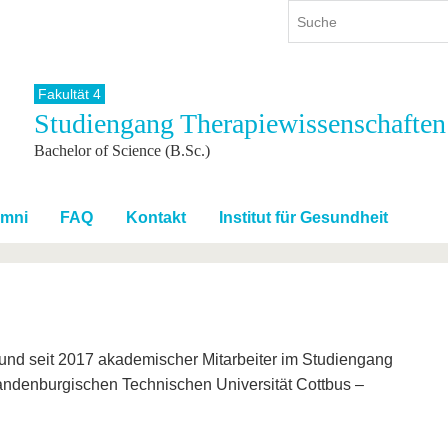
Fakultät 4
Studiengang Therapiewissenschaften
ium
International
Weiterbildung
Bachelor of Science (B.Sc.)
ienangebot
Internationales Profil
Weiterbildungsangebot
dem Studium
Aus dem Ausland an die BTU
Wissenschaftliche
Weiterbildung
tudium
Mit der BTU ins Ausland
umni
FAQ
Kontakt
Institut für Gesundheit
Kontakt
 dem Studium
Für internationale
Studierende
Kontakt
 und seit 2017 akademischer Mitarbeiter im Studiengang
andenburgischen Technischen Universität Cottbus –