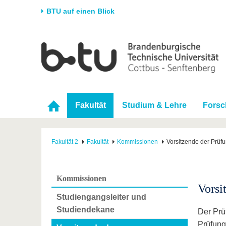
BTU auf einen Blick
Startseite
Universität
Forschung
Stud
Die BTU
Aktuelle Forschung
Stud
Struktur
Forschungsprofil
Vor 
Fakultät
Studium & Lehre
Fors
Karriere & Engagement
Förderung
Im S
Partnerschaften &
Wissenschaftlicher
Nach
Strukturwandel
Nachwuchs
Fakultät 2
Fakultät
Kommissionen
Vorsitzende der Prü
Kommissionen
Vorsi
Studiengangsleiter und
Studiendekane
Der Prü
Prüfung