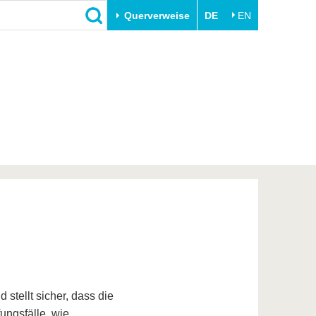
Querverweise
DE
EN
Schließen
Transfer
Unileben
e
Akademische Fachkräfte
Unsere Werte
Wirtschafts- und
Familie & Dual Career
Forschungskooperationen
Sport & Gesundheit
Gründen an der BTU
BTU & Region erleben
Innovative Transferprojekte
Lernen Sie uns kennen
tellt sicher, dass die
ungsfälle, wie