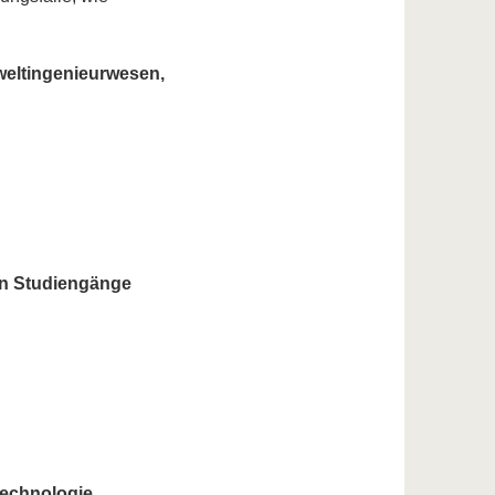
weltingenieurwesen,
en Studiengänge
echnologie,