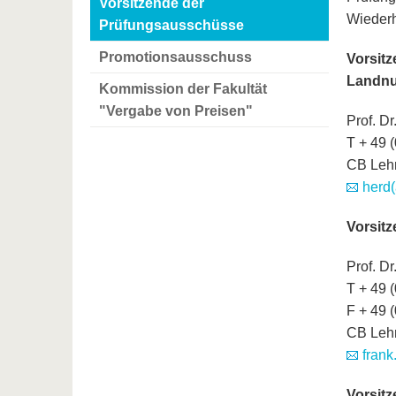
Vorsitzende der
Wiederh
Prüfungsausschüsse
Promotionsausschuss
Vorsit
Landnu
Kommission der Fakultät
"Vergabe von Preisen"
Prof. Dr
T + 49 
CB Leh
herd(
Vorsit
Prof. Dr
T + 49 
F + 49 
CB Leh
frank
Vorsit