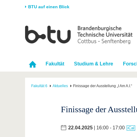
BTU auf einen Blick
Startseite
Universität
Forschung
Stud
Die BTU
Aktuelle Forschung
Stud
Struktur
Forschungsprofil
Vor 
Fakultät
Studium & Lehre
Fors
Karriere & Engagement
Förderung
Im S
Partnerschaften &
Wissenschaftlicher
Nach
Strukturwandel
Nachwuchs
Fakultät 6
Aktuelles
Finissage der Ausstellung „I Am A.I.“
Finissage der Ausstel
22.04.2025
| 16:00 - 17:00
iCal