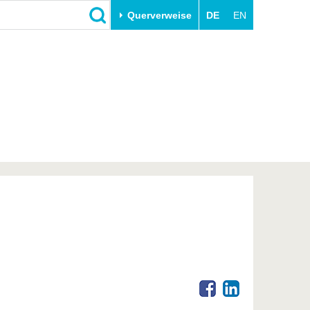
Querverweise
DE
EN
Schließen
Transfer
Unileben
e
Akademische Fachkräfte
Unsere Werte
Wirtschafts- und
Familie & Dual Career
Forschungskooperationen
Sport & Gesundheit
Gründen an der BTU
BTU & Region erleben
Innovative Transferprojekte
Lernen Sie uns kennen