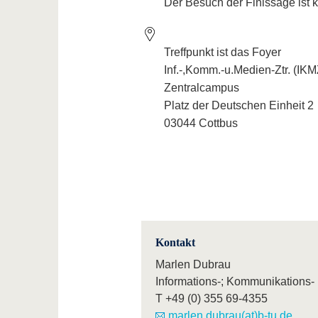
Der Besuch der Finissage ist k
Treffpunkt ist das Foyer
Inf.-,Komm.-u.Medien-Ztr. (IKM
Zentralcampus
Platz der Deutschen Einheit 2
03044 Cottbus
Kontakt
Marlen Dubrau
Informations-; Kommunikations
T
+49 (0) 355 69-4355
marlen.dubrau(at)b-tu.de