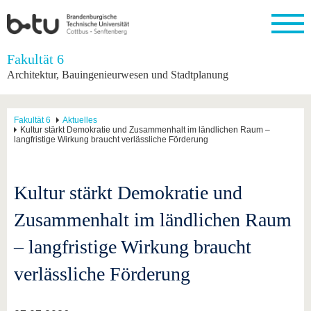
Startseite
Fakultät 6
Schließen
Architektur, Bauingenieurwesen und Stadtplanung
Universität
Forschung
Studium
International
Weiterbildung
Transfer
Unileben
Die BTU
Aktuelle
Studienangebot
Internationales
Weiterbildungsangebote
Akademische
Unsere
Fakultät 6
Aktuelles
Forschung
Profil
Fachkräfte
Werte
Kultur stärkt Demokratie und Zusammenhalt im ländlichen Raum –
Struktur
Vor dem
Wissenschaftliche
langfristige Wirkung braucht verlässliche Förderung
Forschungsprofil
Studium
Aus dem
Weiterbildung
Wirtschafts-
Familie &
Karriere
Ausland
und
Dual
&
Förderung
Im
Kontakt
an die
Forschungskooperati
Career
Engagement
Studium
BTU
Wissenschaftlicher
Kultur stärkt Demokratie und
Gründen
Sport &
Partnerschaften
Nachwuchs
Nach
Mit der
an der
Gesundhei
&
dem
Zusammenhalt im ländlichen Raum
BTU ins
BTU
Strukturwandel
Studium
BTU &
Ausland
Innovative
Region
– langfristige Wirkung braucht
Für
Transferprojekte
erleben
internationale
verlässliche Förderung
Lernen
Studierende
Sie uns
Kontakt
kennen