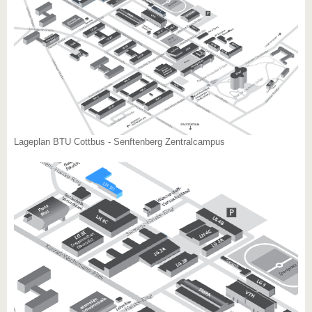
Lageplan BTU Cottbus - Senftenberg Zentralcampus