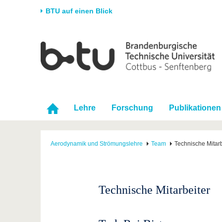
BTU auf einen Blick
Startseite
Universität
Forschung
Stud
Die BTU
Aktuelle Forschung
Stud
Struktur
Forschungsprofil
Vor 
Karriere & Engagement
Förderung
Im S
Lehre
Forschung
Publikationen
Partnerschaften &
Wissenschaftlicher
Nach
Strukturwandel
Nachwuchs
Aerodynamik und Strömungslehre
Team
Technische Mitarb
Technische Mitarbeiter