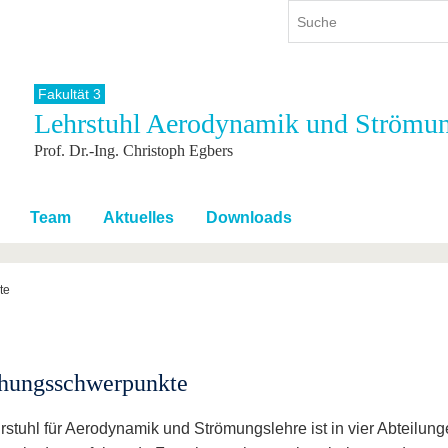
Fakultät 3
Lehrstuhl Aerodynamik und Strömun
ium
International
Weiterbildung
Prof. Dr.-Ing. Christoph Egbers
ienangebot
Internationales Profil
Weiterbildungsangebot
dem Studium
Aus dem Ausland an die BTU
Wissenschaftliche
Weiterbildung
tudium
Mit der BTU ins Ausland
Team
Aktuelles
Downloads
Kontakt
 dem Studium
Für internationale
Studierende
Kontakt
te
hungsschwerpunkte
rstuhl für Aerodynamik und Strömungslehre ist in vier Abteilun