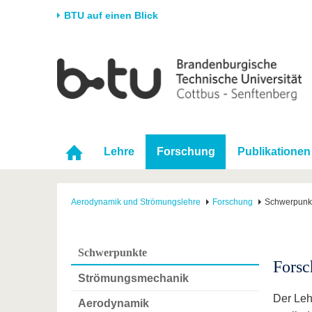
BTU auf einen Blick
Startseite
Universität
Forschung
Stud
Die BTU
Aktuelle Forschung
Stud
Struktur
Forschungsprofil
Vor 
Karriere & Engagement
Förderung
Im S
Lehre
Forschung
Publikationen
Partnerschaften &
Wissenschaftlicher
Nach
Strukturwandel
Nachwuchs
Aerodynamik und Strömungslehre
Forschung
Schwerpunk
Schwerpunkte
Forsc
Strömungsmechanik
Der Leh
Aerodynamik