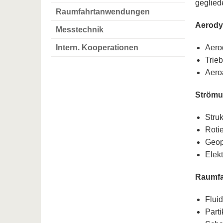
geglied
Raumfahrtanwendungen
Aerody
Messtechnik
Intern. Kooperationen
Aero
Trie
Aero
Strömu
Struk
Roti
Geop
Elek
Raumf
Flui
Part