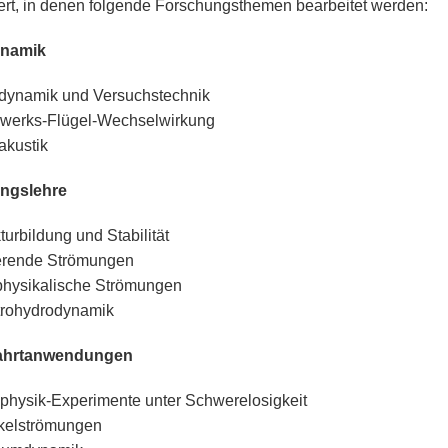
ert, in denen folgende Forschungsthemen bearbeitet werden:
namik
dynamik und Versuchstechnik
bwerks-Flügel-Wechselwirkung
akustik
ngslehre
turbildung und Stabilität
erende Strömungen
hysikalische Strömungen
trohydrodynamik
ahrtanwendungen
dphysik-Experimente unter Schwerelosigkeit
ikelströmungen