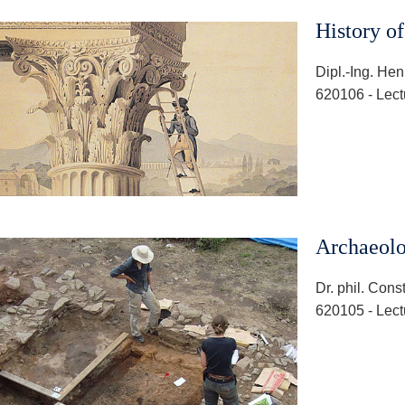
History of
Dipl.-Ing. He
620106 - Lect
Archaeol
Dr. phil. Con
620105 - Lect