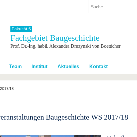
Fakultät 6
Fachgebiet Baugeschichte
ium
International
Weiterbildung
Prof. Dr.-Ing. habil. Alexandra Druzynski von Boetticher
ienangebot
Internationales Profil
Weiterbildungsangebot
dem Studium
Aus dem Ausland an die BTU
Wissenschaftliche
Weiterbildung
tudium
Mit der BTU ins Ausland
Team
Institut
Aktuelles
Kontakt
Kontakt
 dem Studium
Für internationale
Studierende
Kontakt
2017/18
eranstaltungen Baugeschichte WS 2017/18