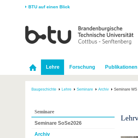
BTU auf einen Blick
Startseite
Universität
Forschung
Stud
Die BTU
Aktuelle Forschung
Stud
Struktur
Forschungsprofil
Vor 
Karriere & Engagement
Förderung
Im S
Lehre
Forschung
Publikationen
Partnerschaften &
Wissenschaftlicher
Nach
Strukturwandel
Nachwuchs
Baugeschichte
Lehre
Seminare
Archiv
Seminare WS 
Seminare
Lehrv
Seminare SoSe2026
Archiv