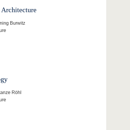
 Architecture
nning Burwitz
ure
ogy
stanze Röhl
ure