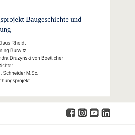
sprojekt Baugeschichte und
hung
 Klaus Rheidt
nning Burwitz
andra Druzynski von Boetticher
Richter
 I. Schneider M.Sc.
chungsprojekt