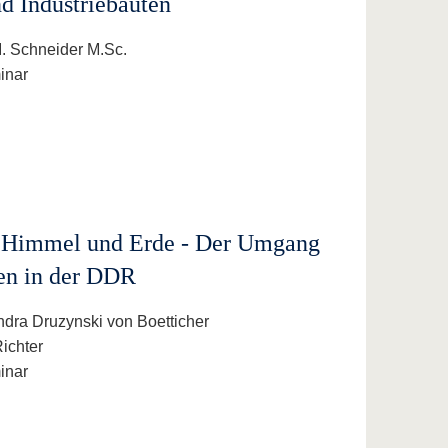
nd Industriebauten
 I. Schneider M.Sc.
inar
 Himmel und Erde - Der Umgang
en in der DDR
andra Druzynski von Boetticher
Richter
inar