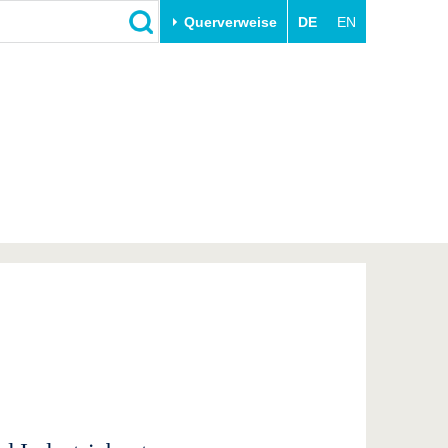
Querverweise
DE
EN
Schließen
Transfer
Unileben
e
Akademische Fachkräfte
Unsere Werte
Wirtschafts- und
Familie & Dual Career
Forschungskooperationen
Sport & Gesundheit
Gründen an der BTU
BTU & Region erleben
Innovative Transferprojekte
Lernen Sie uns kennen