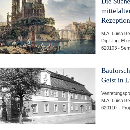
Die Suche
mittelalte
Rezeption
M.A. Luisa B
Dipl.-Ing. Elk
620103 - Sem
Bauforsch
Geist in 
Vertretungspro
M.A. Luisa B
620110 – Proj