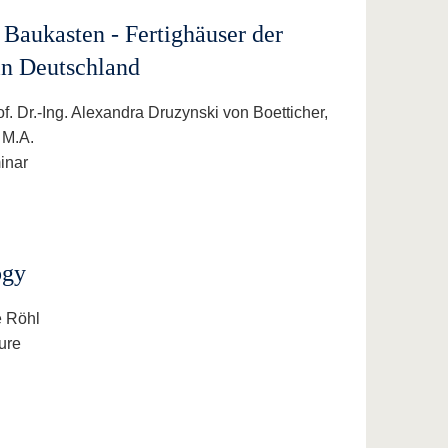
 Baukasten - Fertighäuser der
n Deutschland
f. Dr.-Ing. Alexandra Druzynski von Boetticher,
 M.A.
inar
ogy
e Röhl
ure