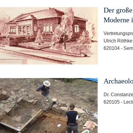
Der große
Moderne i
Vertretungspro
Ulrich Röthke
620104 - Sem
Archaeol
Dr. Constanz
620105 - Lect