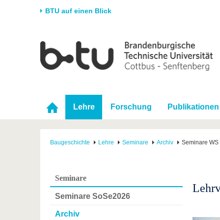
BTU auf einen Blick
Startseite
Universität
Forschung
Stud
Die BTU
Aktuelle Forschung
Stud
Struktur
Forschungsprofil
Vor 
Karriere & Engagement
Förderung
Im S
Lehre
Forschung
Publikationen
Partnerschaften &
Wissenschaftlicher
Nach
Strukturwandel
Nachwuchs
Baugeschichte
Lehre
Seminare
Archiv
Seminare WS 
Seminare
Lehrv
Seminare SoSe2026
Archiv