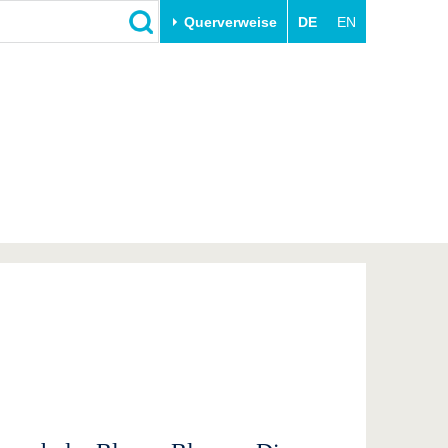
Querverweise
DE
EN
Schließen
Transfer
Unileben
e
Akademische Fachkräfte
Unsere Werte
Wirtschafts- und
Familie & Dual Career
Forschungskooperationen
Sport & Gesundheit
Gründen an der BTU
BTU & Region erleben
Innovative Transferprojekte
Lernen Sie uns kennen