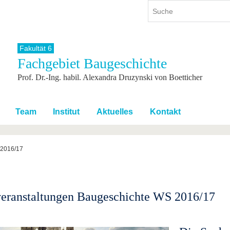
Fakultät 6
Fachgebiet Baugeschichte
ium
International
Weiterbildung
Prof. Dr.-Ing. habil. Alexandra Druzynski von Boetticher
ienangebot
Internationales Profil
Weiterbildungsangebot
dem Studium
Aus dem Ausland an die BTU
Wissenschaftliche
Weiterbildung
tudium
Mit der BTU ins Ausland
Team
Institut
Aktuelles
Kontakt
Kontakt
 dem Studium
Für internationale
Studierende
Kontakt
2016/17
eranstaltungen Baugeschichte WS 2016/17