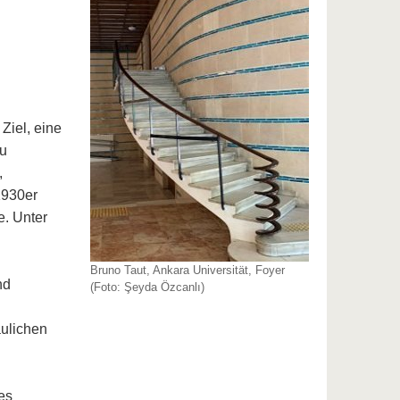
Ziel, eine
zu
,
1930er
e. Unter
n
Bruno Taut, Ankara Universität, Foyer
nd
(Foto: Şeyda Özcanlı)
ulichen
es