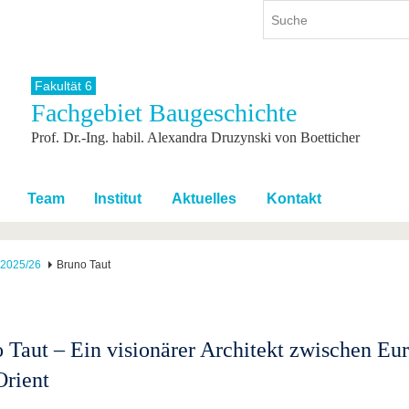
Fakultät 6
Fachgebiet Baugeschichte
ium
International
Weiterbildung
Prof. Dr.-Ing. habil. Alexandra Druzynski von Boetticher
ienangebot
Internationales Profil
Weiterbildungsangebot
dem Studium
Aus dem Ausland an die BTU
Wissenschaftliche
Weiterbildung
tudium
Mit der BTU ins Ausland
Team
Institut
Aktuelles
Kontakt
Kontakt
 dem Studium
Für internationale
Studierende
Kontakt
2025/26
Bruno Taut
 Taut – Ein visionärer Architekt zwischen Eu
rient