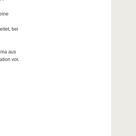
eine
itet, bei
hema aus
tion vor.