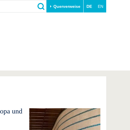
Querverweise
DE
EN
Schließen
Transfer
Unileben
e
Akademische Fachkräfte
Unsere Werte
Wirtschafts- und
Familie & Dual Career
Forschungskooperationen
Sport & Gesundheit
Gründen an der BTU
BTU & Region erleben
Innovative Transferprojekte
Lernen Sie uns kennen
ropa und