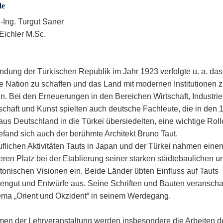
de
.-Ing. Turgut Saner
 Eichler M.Sc.
ndung der Türkischen Republik im Jahr 1923 verfolgte u. a. das 
 Nation zu schaffen und das Land mit modernen Institutionen 
n. Bei den Erneuerungen in den Bereichen Wirtschaft, Industrie
chaft und Kunst spielten auch deutsche Fachleute, die in den 
aus Deutschland in die Türkei übersiedelten, eine wichtige Roll
efand sich auch der berühmte Architekt Bruno Taut.
uflichen Aktivitäten Tauts in Japan und der Türkei nahmen eine
ren Platz bei der Etablierung seiner starken städtebaulichen u
ktonischen Visionen ein. Beide Länder übten Einfluss auf Tauts
ngut und Entwürfe aus. Seine Schriften und Bauten veranscha
ma „Orient und Okzident“ in seinem Werdegang.
en der Lehrveranstaltung werden insbesondere die Arbeiten d