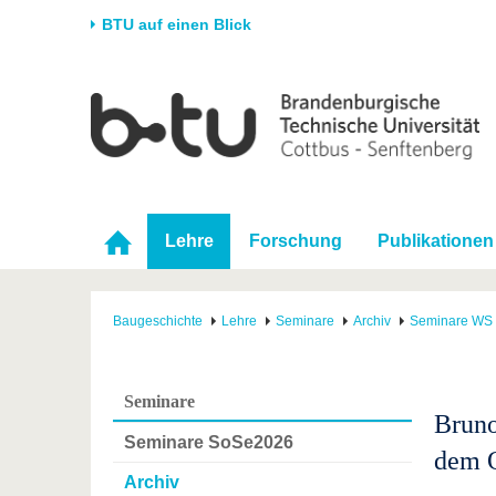
BTU auf einen Blick
Startseite
Universität
Forschung
Stud
Die BTU
Aktuelle Forschung
Stud
Struktur
Forschungsprofil
Vor 
Karriere & Engagement
Förderung
Im S
Lehre
Forschung
Publikationen
Partnerschaften &
Wissenschaftlicher
Nach
Strukturwandel
Nachwuchs
Baugeschichte
Lehre
Seminare
Archiv
Seminare WS 
Seminare
Bruno
Seminare SoSe2026
dem O
Archiv