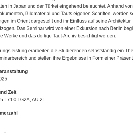
kten in Japan und der Türkei eingehend beleuchtet. Anhand von
okumenten, Bildmaterial und Tauts eigenen Schriften, werden s
gen im Orient dargestellt und ihr Einfluss auf seine Architektur
lzogen. Das Seminar wird von einer Exkursion nach Berlin begle
ne Werke und das dortige Taut-Archiv besichtigt werden.
fungsleistung erarbeiten die Studierenden selbstständig ein T
inarbereich und stellen ihre Ergebnisse in Form einer Präsenta
eranstaltung
025
nd Zeit
5-17:00 LG2A, AU.21
hmerzahl