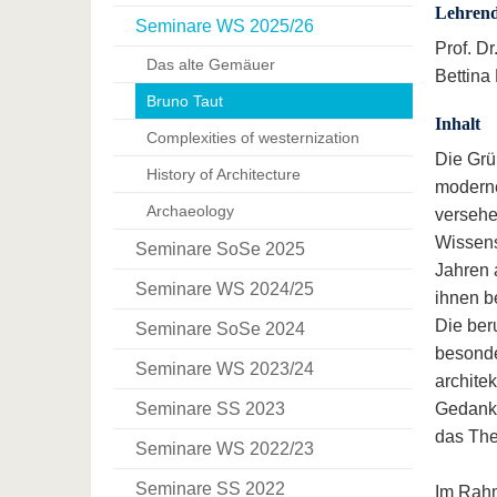
Lehren
Seminare WS 2025/26
Prof. Dr
Das alte Gemäuer
Bettina
Bruno Taut
Inhalt
Complexities of westernization
Die Grü
History of Architecture
moderne
Archaeology
versehe
Wissens
Seminare SoSe 2025
Jahren 
Seminare WS 2024/25
ihnen b
Die ber
Seminare SoSe 2024
besonde
Seminare WS 2023/24
archite
Seminare SS 2023
Gedanke
das The
Seminare WS 2022/23
Seminare SS 2022
Im Rahm