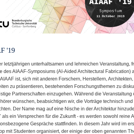
F '19
r letztjährigen unterhaltsamen und lehrreichen Veranstaltung, f
 des AIAAF-Symposiums (AI-Aided Architectural Fabrication) 
 AIAAF ist, sich mit anderen Forschern, Herstellern, Architekten,
eiten zu präsentieren, bestehenden Forschungsthemen zu disku
ristige Partnerschaften einzugehen. Während die Veranstaltung öf
uhörer wünschen, beabsichtigen wir, die Vorträge technisch und
chten. Der Name mag auf eine Nische in der Architektur hinzude
 als ein Versprechen für die Zukunft - es werden sowohl reine A
tionsbezogene Gespräche stattfinden. In diesem Jahr wird im ers
p mit Studenten organisiert, der einige der oben genannten T