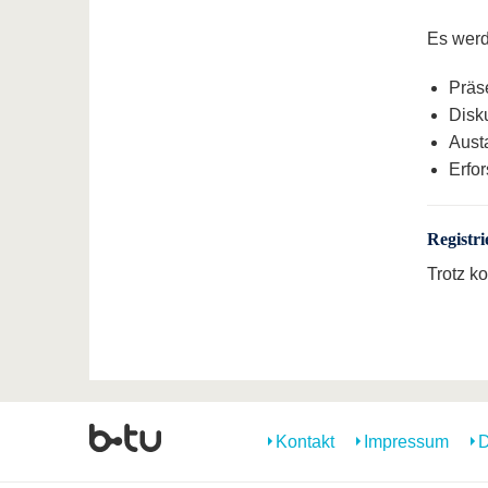
Es werd
Präs
Disku
Aust
Erfo
Registr
Trotz k
Kontakt
Impressum
D