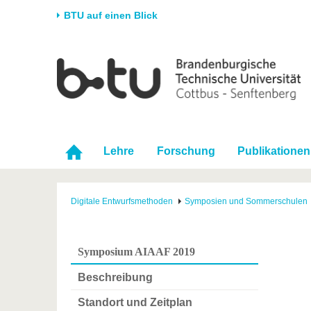
BTU auf einen Blick
Startseite
Universität
Forschung
Stud
Die BTU
Aktuelle Forschung
Stud
Struktur
Forschungsprofil
Vor 
Karriere & Engagement
Förderung
Im S
Lehre
Forschung
Publikationen
Partnerschaften &
Wissenschaftlicher
Nach
Strukturwandel
Nachwuchs
Digitale Entwurfsmethoden
Symposien und Sommerschulen
Symposium AIAAF 2019
Beschreibung
Standort und Zeitplan