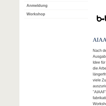
Anmeldung
Workshop
AIAA
Nach de
Ausgabe
Idee für
die Arb
längerf
viele Z
auszuri
"AIAAF"
fabrika
Worksho