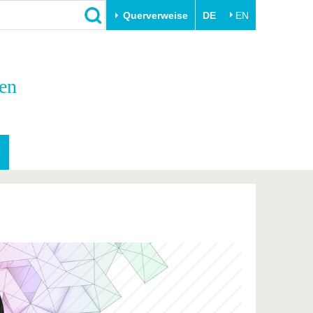
Querverweise
DE
EN
Schließen
en
Transfer
Unileben
e
Akademische Fachkräfte
Unsere Werte
Wirtschafts- und
Familie & Dual Career
Forschungskooperationen
Sport & Gesundheit
Gründen an der BTU
BTU & Region erleben
Innovative Transferprojekte
Lernen Sie uns kennen